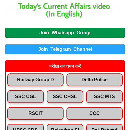
Join Whatsapp Group
.
Join Telegram Channel
परीक्षा का चयन करें
Railway Group D
Delhi Police
SSC CGL
SSC CHSL
SSC MTS
RSCIT
CCC
UPSC CDS
Rajasthan SI
Raj. Patwari