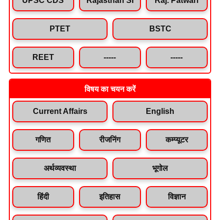
PTET
BSTC
REET
-----
-----
विषय का चयन करें
Current Affairs
English
गणित
रीजनिंग
कम्प्यूटर
अर्थव्यवस्था
भूगोल
हिंदी
इतिहास
विज्ञान