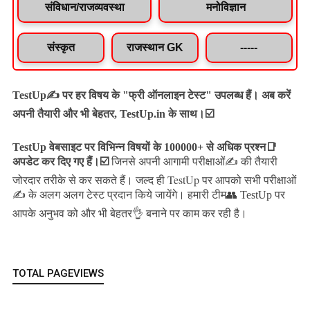
संविधान/राजव्यवस्था
मनोविज्ञान
संस्कृत
राजस्थान GK
-----
TestUp✍️ पर हर विषय के "फ्री ऑनलाइन टेस्ट" उपलब्ध हैं। अब करें
अपनी तैयारी और भी बेहतर, TestUp.in के साथ।☑️
TestUp वेबसाइट पर विभिन्न विषयों के 100000+ से अधिक प्रश्न📑
अपडेट कर दिए गए हैं।
☑️
जिनसे अपनी आगामी परीक्षाओं✍️ की तैयारी
जल्द ही TestUp पर आपको सभी परीक्षाओं
जोरदार तरीके से कर सकते हैं।
✍️ के अलग अलग टेस्ट प्रदान किये जायेंगे।
हमारी टीम👥 TestUp पर
आपके अनुभव को और भी बेहतर👌 बनाने पर काम कर रही है।
TOTAL PAGEVIEWS