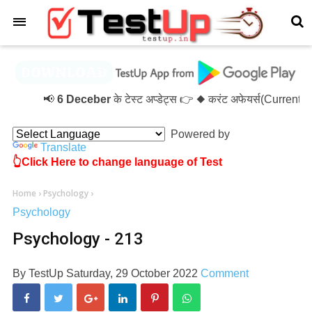
×
📢
6 Deceber
के टेस्ट अप्डेट्स 👉 ◆ करंट अफेयर्स(Current 
Powered by
Translate
👆Click Here to change language of Test
Home
›
Psychology
›
Psychology
Psychology - 213
By
TestUp
Saturday, 29 October 2022
Comment