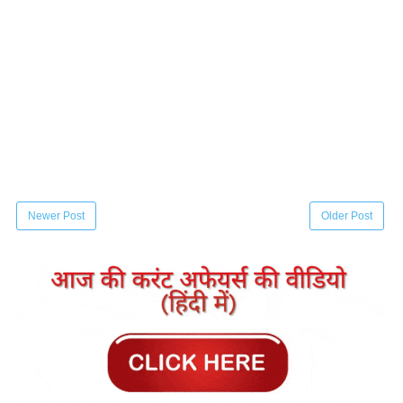
Newer Post
Older Post