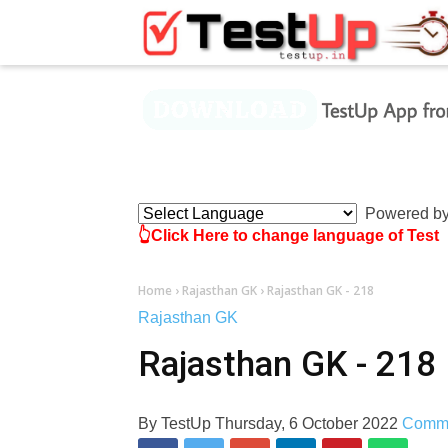
×
Powered b
👆Click Here to change language of Test
Home
›
Rajasthan GK
›
Rajasthan GK - 218
Rajasthan GK
Rajasthan GK - 218
By
TestUp
Thursday, 6 October 2022
Comm