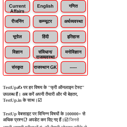
Current
English
गणित
Affairs
रीजनिंग
कम्प्यूटर
अर्थव्यवस्था
भूगोल
हिंदी
इतिहास
विज्ञान
संविधान/
मनोविज्ञान
राजव्यवस्था
संस्कृत
राजस्थान GK
-----
TestUp✍️ पर हर विषय के "फ्री ऑनलाइन टेस्ट"
उपलब्ध हैं। अब करें अपनी तैयारी और भी बेहतर,
TestUp.in के साथ।☑️
TestUp वेबसाइट पर विभिन्न विषयों के 100000+ से
अधिक प्रश्न📑 अपडेट कर दिए गए हैं।
☑️
जिनसे