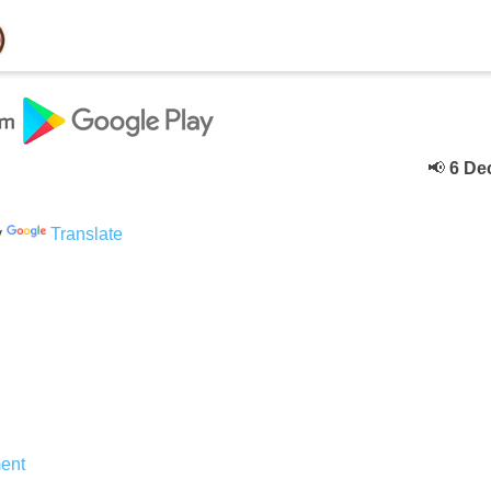
📢
6 Decebe
y
Translate
ent