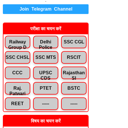
.
Join Telegram Channel
परीक्षा का चयन करें
Railway
Delhi
SSC CGL
Group D
Police
SSC CHSL
SSC MTS
RSCIT
CCC
UPSC
Rajasthan
CDS
SI
Raj.
PTET
BSTC
Patwari
REET
-----
-----
विषय का चयन करें