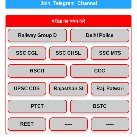
Join Telegram Channel
परीक्षा का चयन करें
Railway Group D
Delhi Police
SSC CGL
SSC CHSL
SSC MTS
RSCIT
CCC
UPSC CDS
Rajasthan SI
Raj. Patwari
PTET
BSTC
REET
-----
-----