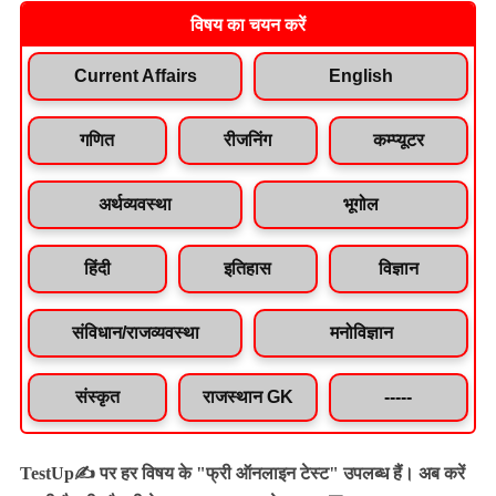
विषय का चयन करें
Current Affairs
English
गणित
रीजनिंग
कम्प्यूटर
अर्थव्यवस्था
भूगोल
हिंदी
इतिहास
विज्ञान
संविधान/राजव्यवस्था
मनोविज्ञान
संस्कृत
राजस्थान GK
-----
TestUp✍️ पर हर विषय के "फ्री ऑनलाइन टेस्ट" उपलब्ध हैं। अब करें