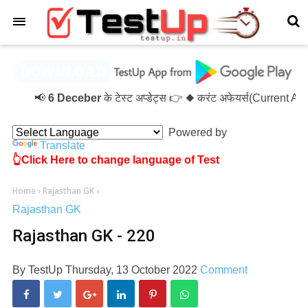
×
📢
6 Deceber
के टेस्ट अप्डेट्स 👉 ◆ करंट अफेयर्स(Current A
Powered by
Translate
👆Click Here to change language of Test
Home
›
Rajasthan GK
›
Rajasthan GK
Rajasthan GK - 220
By
TestUp
Thursday, 13 October 2022
Comment