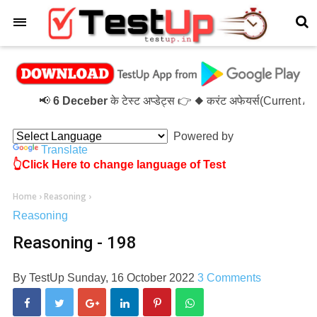
×
📢
6 Deceber
के टेस्ट अप्डेट्स 👉 ◆ करंट अफेयर्स(Current 
Powered by
Translate
👆Click Here to change language of Test
Home
›
Reasoning
›
Reasoning
Reasoning - 198
By
TestUp
Sunday, 16 October 2022
3 Comments