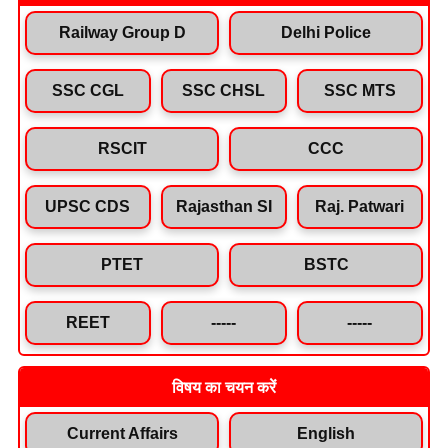
Railway Group D
Delhi Police
SSC CGL
SSC CHSL
SSC MTS
RSCIT
CCC
UPSC CDS
Rajasthan SI
Raj. Patwari
PTET
BSTC
REET
-----
-----
विषय का चयन करें
Current Affairs
English