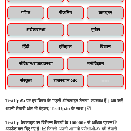
गणित
रीजनिंग
कम्प्यूटर
अर्थव्यवस्था
भूगोल
हिंदी
इतिहास
विज्ञान
संविधान/राजव्यवस्था
मनोविज्ञान
संस्कृत
राजस्थान GK
-----
TestUp✍️ पर हर विषय के "फ्री ऑनलाइन टेस्ट" उपलब्ध हैं। अब करें
अपनी तैयारी और भी बेहतर, TestUp.in के साथ।☑️
TestUp वेबसाइट पर विभिन्न विषयों के 100000+ से अधिक प्रश्न📑
अपडेट कर दिए गए हैं।
☑️
जिनसे अपनी आगामी परीक्षाओं✍️ की तैयारी