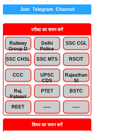
.
Join Telegram Channel
परीक्षा का चयन करें
Railway
Delhi
SSC CGL
Group D
Police
SSC CHSL
SSC MTS
RSCIT
CCC
UPSC
Rajasthan
CDS
SI
Raj.
PTET
BSTC
Patwari
REET
-----
-----
विषय का चयन करें