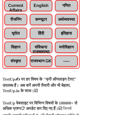
Current
English
गणित
Affairs
रीजनिंग
कम्प्यूटर
अर्थव्यवस्था
भूगोल
हिंदी
इतिहास
विज्ञान
संविधान/
मनोविज्ञान
राजव्यवस्था
संस्कृत
राजस्थान GK
-----
TestUp✍️ पर हर विषय के "फ्री ऑनलाइन टेस्ट"
उपलब्ध हैं। अब करें अपनी तैयारी और भी बेहतर,
TestUp.in के साथ।☑️
TestUp वेबसाइट पर विभिन्न विषयों के 100000+ से
अधिक प्रश्न📑 अपडेट कर दिए गए हैं।
☑️
जिनसे