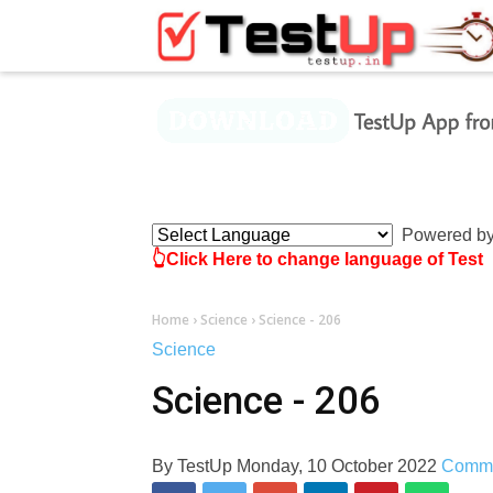
×
Powered b
👆Click Here to change language of Test
Home
›
Science
›
Science - 206
Science
Science - 206
By
TestUp
Monday, 10 October 2022
Comm