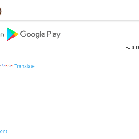
📢
6 Dece
y
Translate
ent