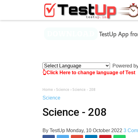
×
Powered b
👆Click Here to change language of Test
Home
›
Science
›
Science - 208
Science
Science - 208
By
TestUp
Monday, 10 October 2022
3 Com