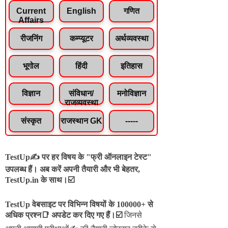
Current
English
गणित
Affairs
रीजनिंग
कम्प्यूटर
अर्थव्यवस्था
भूगोल
हिंदी
इतिहास
विज्ञान
संविधान/
मनोविज्ञान
राजव्यवस्था
संस्कृत
राजस्थान GK
-----
TestUp✍️ पर हर विषय के "फ्री ऑनलाइन टेस्ट"
उपलब्ध हैं। अब करें अपनी तैयारी और भी बेहतर,
TestUp.in के साथ।☑️
TestUp वेबसाइट पर विभिन्न विषयों के 100000+ से
अधिक प्रश्न📑 अपडेट कर दिए गए हैं।
☑️
जिनसे