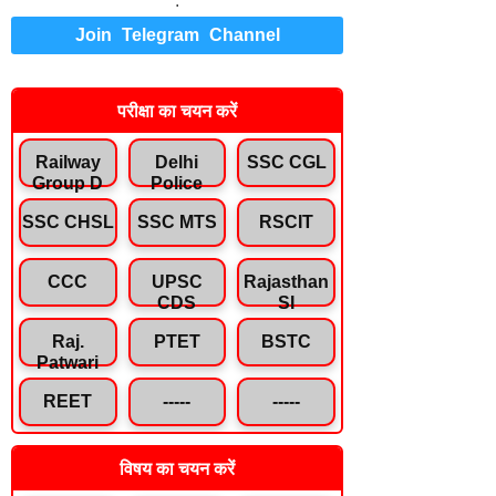
.
Join Telegram Channel
परीक्षा का चयन करें
Railway
Delhi
SSC CGL
Group D
Police
SSC CHSL
SSC MTS
RSCIT
CCC
UPSC
Rajasthan
CDS
SI
Raj.
PTET
BSTC
Patwari
REET
-----
-----
विषय का चयन करें