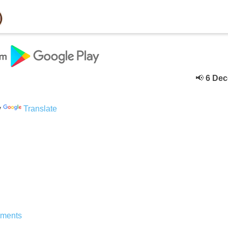
📢
6 Deceber
क
y
Translate
ments