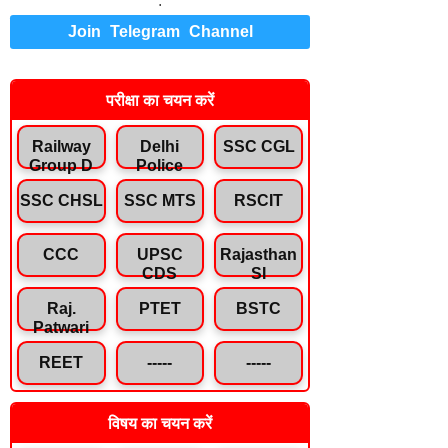
.
Join Telegram Channel
परीक्षा का चयन करें
Railway
Delhi
SSC CGL
Group D
Police
SSC CHSL
SSC MTS
RSCIT
CCC
UPSC
Rajasthan
CDS
SI
Raj.
PTET
BSTC
Patwari
REET
-----
-----
विषय का चयन करें