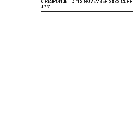
0 RESPONSE TO "12 NOVEMBER 2022 CURREN
473"