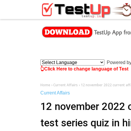
×
Powered b
👆Click Here to change language of Test
Home
›
Current Affairs
›
12 november 2022 current affai
Current Affairs
12 november 2022 cu
test series quiz in h