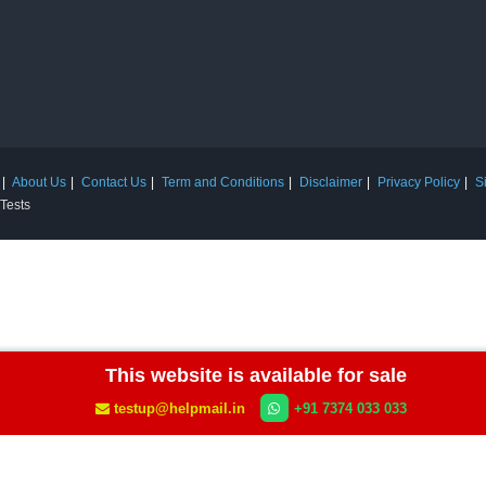
About Us
Contact Us
Term and Conditions
Disclaimer
Privacy Policy
S
 Tests
This website is available for sale
testup@helpmail.in
+91 7374 033 033