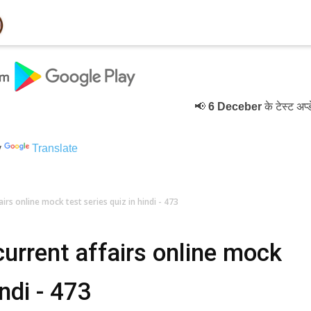
📢
6 Deceber
के टेस्ट अप्डेट
y
Translate
rs online mock test series quiz in hindi - 473
rrent affairs online mock
indi - 473