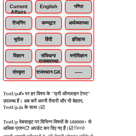
Current
English
गणित
Affairs
रीजनिंग
कम्प्यूटर
अर्थव्यवस्था
भूगोल
हिंदी
इतिहास
विज्ञान
संविधान/
मनोविज्ञान
राजव्यवस्था
संस्कृत
राजस्थान GK
-----
TestUp✍️ पर हर विषय के "फ्री ऑनलाइन टेस्ट"
उपलब्ध हैं। अब करें अपनी तैयारी और भी बेहतर,
TestUp.in के साथ।☑️
TestUp वेबसाइट पर विभिन्न विषयों के 100000+ से
अधिक प्रश्न📑 अपडेट कर दिए गए हैं।
☑️
जिनसे