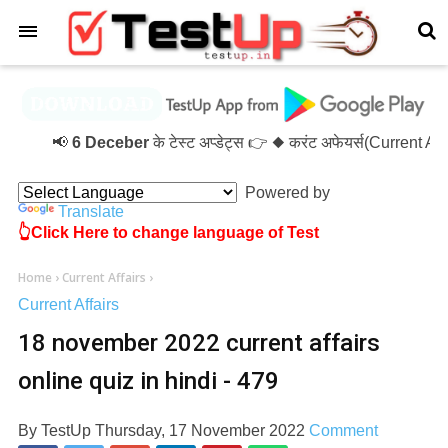
×
📢
6 Deceber
के टेस्ट अप्डेट्स 👉 ◆ करंट अफेयर्स(Current A
Powered by
Translate
👆Click Here to change language of Test
Home
›
Current Affairs
›
Current Affairs
18 november 2022 current affairs
online quiz in hindi - 479
By
TestUp
Thursday, 17 November 2022
Comment