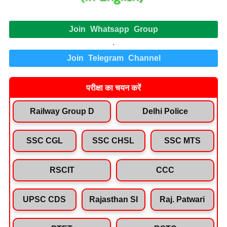
Join Whatsapp Group
.
Join Telegram Channel
परीक्षा का चयन करें
Railway Group D
Delhi Police
SSC CGL
SSC CHSL
SSC MTS
RSCIT
CCC
UPSC CDS
Rajasthan SI
Raj. Patwari