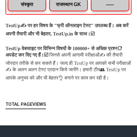
संस्कृत
राजस्थान GK
-----
TestUp✍️ पर हर विषय के "फ्री ऑनलाइन टेस्ट" उपलब्ध हैं। अब करें
अपनी तैयारी और भी बेहतर, TestUp.in के साथ।☑️
TestUp वेबसाइट पर विभिन्न विषयों के 100000+ से अधिक प्रश्न📑
अपडेट कर दिए गए हैं।
☑️
जिनसे अपनी आगामी परीक्षाओं✍️ की तैयारी
जल्द ही TestUp पर आपको सभी परीक्षाओं
जोरदार तरीके से कर सकते हैं।
✍️ के अलग अलग टेस्ट प्रदान किये जायेंगे।
हमारी टीम👥 TestUp पर
आपके अनुभव को और भी बेहतर👌 बनाने पर काम कर रही है।
TOTAL PAGEVIEWS