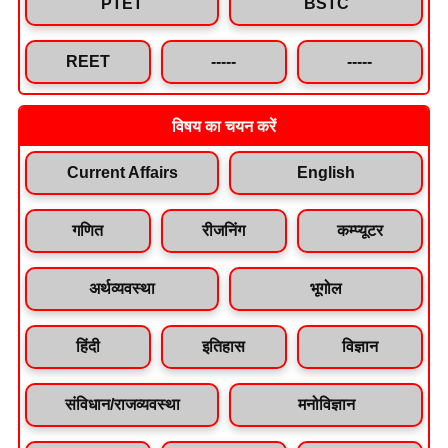
PTET
BSTC
REET
-----
-----
विषय का चयन करें
Current Affairs
English
गणित
रीजनिंग
कम्प्यूटर
अर्थव्यवस्था
भूगोल
हिंदी
इतिहास
विज्ञान
संविधान/राजव्यवस्था
मनोविज्ञान