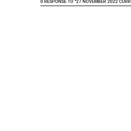
0 RESPONSE TO "27 NOVEMBER 2022 CURREN