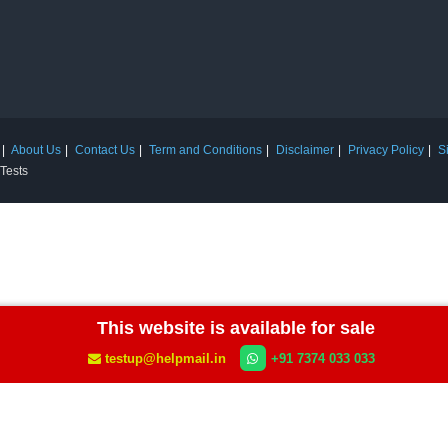
About Us
Contact Us
Term and Conditions
Disclaimer
Privacy Policy
S
 Tests
This website is available for sale
testup@helpmail.in
+91 7374 033 033