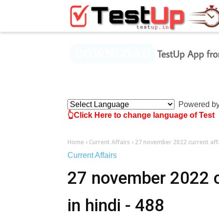
×
Powered b
👆Click Here to change language of Test
Home
›
Current Affairs
›
27 november 2022 current affai
Current Affairs
27 november 2022 cu
in hindi - 488