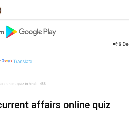
📢
6 Decebe
y
Translate
rs online quiz in hindi - 488
rrent affairs online quiz