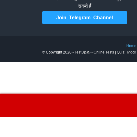
सकते हैं
Join Telegram Channel
Home
© Copyright 2020 -
TestUp✍️ - Online Tests | Quiz | Mock