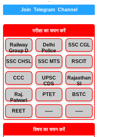
.
Join Telegram Channel
परीक्षा का चयन करें
Railway
Delhi
SSC CGL
Group D
Police
SSC CHSL
SSC MTS
RSCIT
CCC
UPSC
Rajasthan
CDS
SI
Raj.
PTET
BSTC
Patwari
REET
-----
-----
विषय का चयन करें