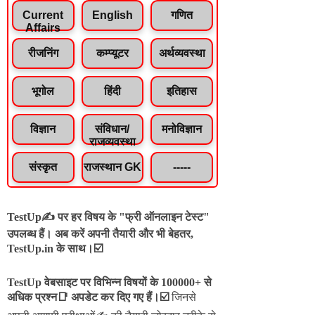
Current
English
गणित
Affairs
रीजनिंग
कम्प्यूटर
अर्थव्यवस्था
भूगोल
हिंदी
इतिहास
विज्ञान
संविधान/
मनोविज्ञान
राजव्यवस्था
संस्कृत
राजस्थान GK
-----
TestUp✍️ पर हर विषय के "फ्री ऑनलाइन टेस्ट"
उपलब्ध हैं। अब करें अपनी तैयारी और भी बेहतर,
TestUp.in के साथ।☑️
TestUp वेबसाइट पर विभिन्न विषयों के 100000+ से
अधिक प्रश्न📑 अपडेट कर दिए गए हैं।
☑️
जिनसे