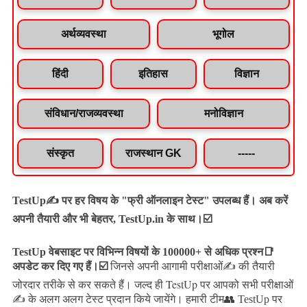
अर्थव्यवस्था
भूगोल
हिंदी
इतिहास
विज्ञान
संविधान/राजव्यवस्था
मनोविज्ञान
संस्कृत
राजस्थान GK
-----
TestUp✍️ पर हर विषय के "फ्री ऑनलाइन टेस्ट" उपलब्ध हैं। अब करें
अपनी तैयारी और भी बेहतर, TestUp.in के साथ।☑️
TestUp वेबसाइट पर विभिन्न विषयों के 100000+ से अधिक प्रश्न📑
अपडेट कर दिए गए हैं।
☑️
जिनसे अपनी आगामी परीक्षाओं✍️ की तैयारी
जल्द ही TestUp पर आपको सभी परीक्षाओं
जोरदार तरीके से कर सकते हैं।
✍️ के अलग अलग टेस्ट प्रदान किये जायेंगे।
हमारी टीम👥 TestUp पर