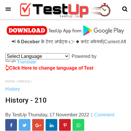
×
📢
6 Deceber
के टेस्ट अप्डेट्स 👉 ◆ करंट अफेयर्स(Current Affa
Powered by
Translate
👆Click Here to change language of Test
Home
›
History
›
History
History - 210
By
TestUp
Thursday, 17 November 2022
1 Comment