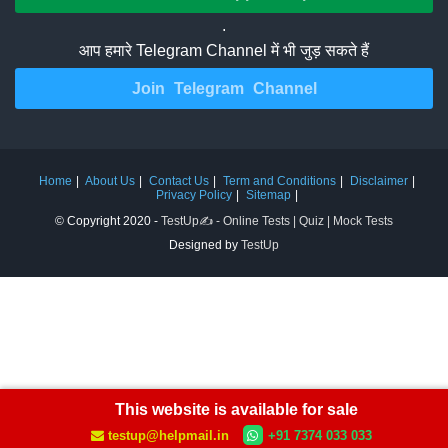
.
आप हमारे Telegram Channel में भी जुड़ सकते हैं
Join Telegram Channel
Home
About Us
Contact Us
Term and Conditions
Disclaimer
Privacy Policy
Sitemap
© Copyright 2020 -
TestUp✍️ - Online Tests | Quiz | Mock Tests
Designed by
TestUp
This website is available for sale
testup@helpmail.in
+91 7374 033 033