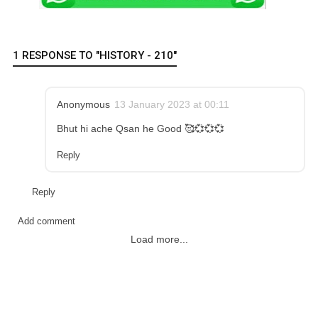
1 RESPONSE TO "HISTORY - 210"
Anonymous
13 January 2023 at 00:11
Bhut hi ache Qsan he Good 🥰💞💞💞
Reply
Reply
Add comment
Load more...