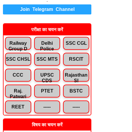
.
Join Telegram Channel
परीक्षा का चयन करें
Railway
Delhi
SSC CGL
Group D
Police
SSC CHSL
SSC MTS
RSCIT
CCC
UPSC
Rajasthan
CDS
SI
Raj.
PTET
BSTC
Patwari
REET
-----
-----
विषय का चयन करें