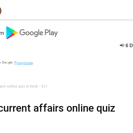
📢
6 Decebe
y
Translate
rs online quiz in hindi - 521
rrent affairs online quiz