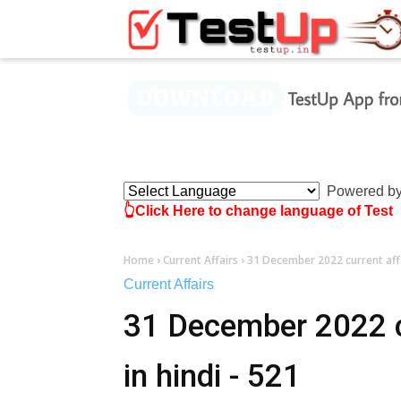
×
Powered b
👆Click Here to change language of Test
Home
›
Current Affairs
›
31 December 2022 current affai
Current Affairs
31 December 2022 cu
in hindi - 521