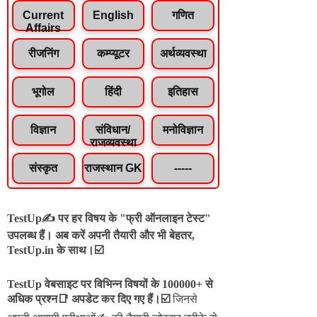
Current
English
गणित
Affairs
रीजनिंग
कम्प्यूटर
अर्थव्यवस्था
भूगोल
हिंदी
इतिहास
विज्ञान
संविधान/
मनोविज्ञान
राजव्यवस्था
संस्कृत
राजस्थान GK
-----
TestUp✍️ पर हर विषय के "फ्री ऑनलाइन टेस्ट"
उपलब्ध हैं। अब करें अपनी तैयारी और भी बेहतर,
TestUp.in के साथ।☑️
TestUp वेबसाइट पर विभिन्न विषयों के 100000+ से
अधिक प्रश्न📑 अपडेट कर दिए गए हैं।
☑️
जिनसे