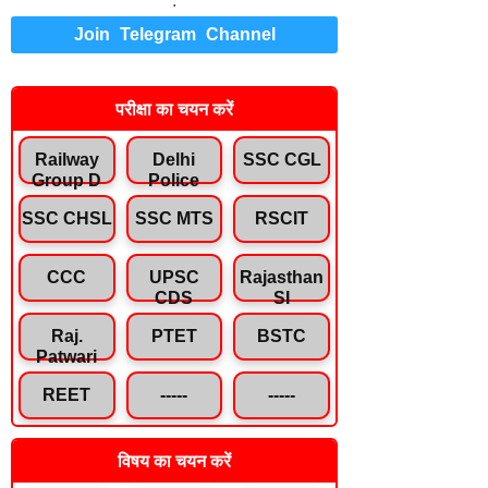
.
Join Telegram Channel
परीक्षा का चयन करें
Railway
Delhi
SSC CGL
Group D
Police
SSC CHSL
SSC MTS
RSCIT
CCC
UPSC
Rajasthan
CDS
SI
Raj.
PTET
BSTC
Patwari
REET
-----
-----
विषय का चयन करें