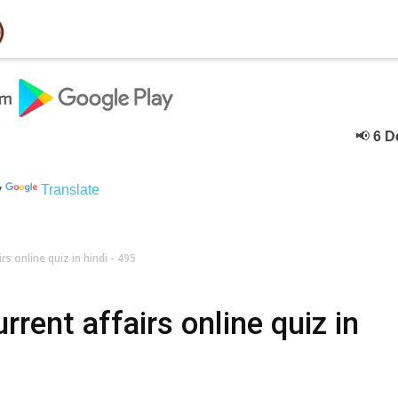
📢
6 Decebe
y
Translate
s online quiz in hindi - 495
rent affairs online quiz in