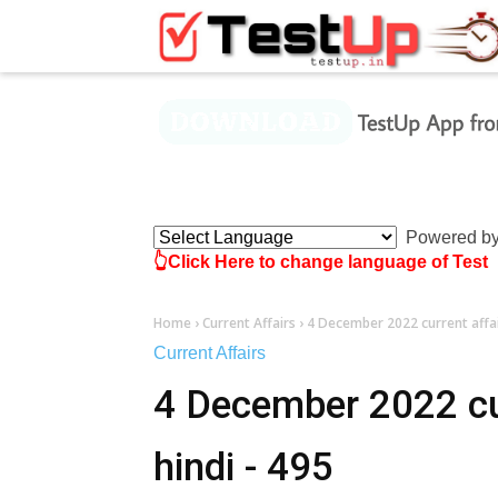
×
Powered b
👆Click Here to change language of Test
Home
›
Current Affairs
›
4 December 2022 current affair
Current Affairs
4 December 2022 cur
hindi - 495