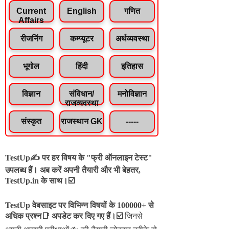
Current
English
गणित
Affairs
रीजनिंग
कम्प्यूटर
अर्थव्यवस्था
भूगोल
हिंदी
इतिहास
विज्ञान
संविधान/
मनोविज्ञान
राजव्यवस्था
संस्कृत
राजस्थान GK
-----
TestUp✍️ पर हर विषय के "फ्री ऑनलाइन टेस्ट"
उपलब्ध हैं। अब करें अपनी तैयारी और भी बेहतर,
TestUp.in के साथ।☑️
TestUp वेबसाइट पर विभिन्न विषयों के 100000+ से
अधिक प्रश्न📑 अपडेट कर दिए गए हैं।
☑️
जिनसे