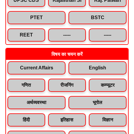
PTET
BSTC
REET
-----
-----
विषय का चयन करें
Current Affairs
English
गणित
रीजनिंग
कम्प्यूटर
अर्थव्यवस्था
भूगोल
हिंदी
इतिहास
विज्ञान