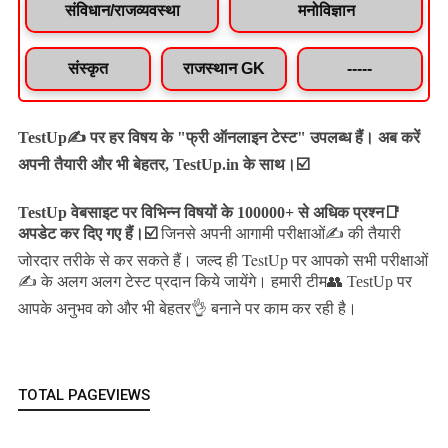
संविधान/राजव्यवस्था
मनोविज्ञान
संस्कृत
राजस्थान GK
-----
TestUp✍️ पर हर विषय के "फ्री ऑनलाइन टेस्ट" उपलब्ध हैं। अब करें
अपनी तैयारी और भी बेहतर, TestUp.in के साथ।☑️
TestUp वेबसाइट पर विभिन्न विषयों के 100000+ से अधिक प्रश्न📑
अपडेट कर दिए गए हैं।
☑️
जिनसे अपनी आगामी परीक्षाओं✍️ की तैयारी
जल्द ही TestUp पर आपको सभी परीक्षाओं
जोरदार तरीके से कर सकते हैं।
✍️ के अलग अलग टेस्ट प्रदान किये जायेंगे।
हमारी टीम👥 TestUp पर
आपके अनुभव को और भी बेहतर👌 बनाने पर काम कर रही है।
TOTAL PAGEVIEWS