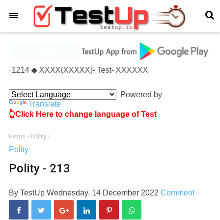
×
- Test- 1214 ◆ XXXX(XXXXX)- Test- XXXXXX
Powered by
Translate
👆Click Here to change language of Test
Home
›
Polity
›
Polity
Polity - 213
By
TestUp
Wednesday, 14 December 2022
Comment