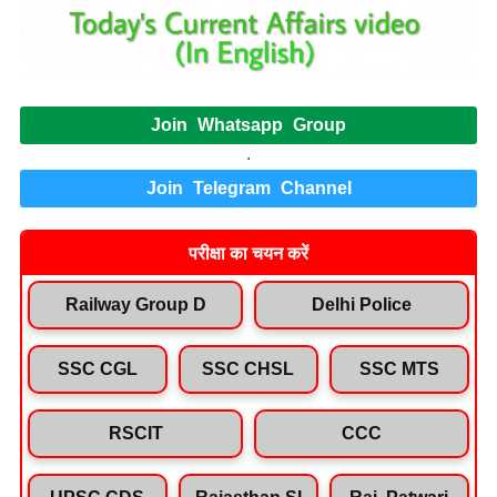
Join Whatsapp Group
.
Join Telegram Channel
परीक्षा का चयन करें
Railway Group D
Delhi Police
SSC CGL
SSC CHSL
SSC MTS
RSCIT
CCC
UPSC CDS
Rajasthan SI
Raj. Patwari