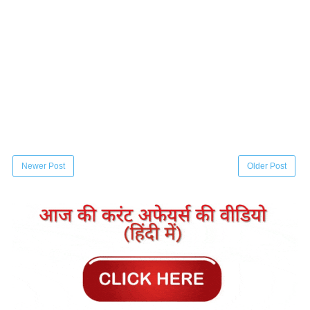
Newer Post
Older Post