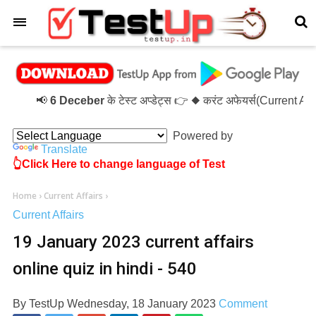
×
📢
6 Deceber
के टेस्ट अप्डेट्स 👉 ◆ करंट अफेयर्स(Current A
Powered by
Translate
👆Click Here to change language of Test
Home
›
Current Affairs
›
Current Affairs
19 January 2023 current affairs
online quiz in hindi - 540
By
TestUp
Wednesday, 18 January 2023
Comment