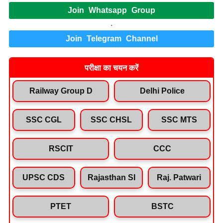
Join Whatsapp Group
.
Join Telegram Channel
परीक्षा का चयन करें
Railway Group D
Delhi Police
SSC CGL
SSC CHSL
SSC MTS
RSCIT
CCC
UPSC CDS
Rajasthan SI
Raj. Patwari
PTET
BSTC