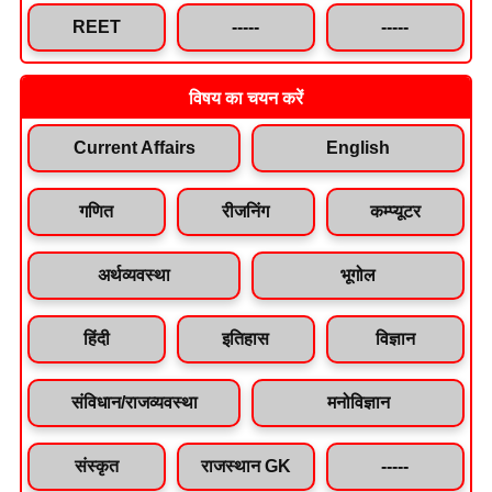
REET
-----
-----
विषय का चयन करें
Current Affairs
English
गणित
रीजनिंग
कम्प्यूटर
अर्थव्यवस्था
भूगोल
हिंदी
इतिहास
विज्ञान
संविधान/राजव्यवस्था
मनोविज्ञान
संस्कृत
राजस्थान GK
-----