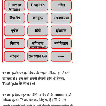
Current
English
गणित
Affairs
रीजनिंग
कम्प्यूटर
अर्थव्यवस्था
भूगोल
हिंदी
इतिहास
विज्ञान
संविधान/
मनोविज्ञान
राजव्यवस्था
संस्कृत
राजस्थान GK
-----
TestUp✍️ पर हर विषय के "फ्री ऑनलाइन टेस्ट"
उपलब्ध हैं। अब करें अपनी तैयारी और भी बेहतर,
TestUp.in के साथ।☑️
TestUp वेबसाइट पर विभिन्न विषयों के 100000+ से
अधिक प्रश्न📑 अपडेट कर दिए गए हैं।
☑️
जिनसे