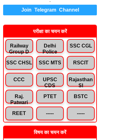
.
Join Telegram Channel
परीक्षा का चयन करें
Railway
Delhi
SSC CGL
Group D
Police
SSC CHSL
SSC MTS
RSCIT
CCC
UPSC
Rajasthan
CDS
SI
Raj.
PTET
BSTC
Patwari
REET
-----
-----
विषय का चयन करें