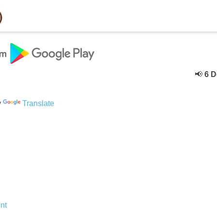
📢
6 Deceb
y
Translate
nt