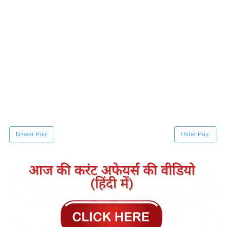
Newer Post
Older Post