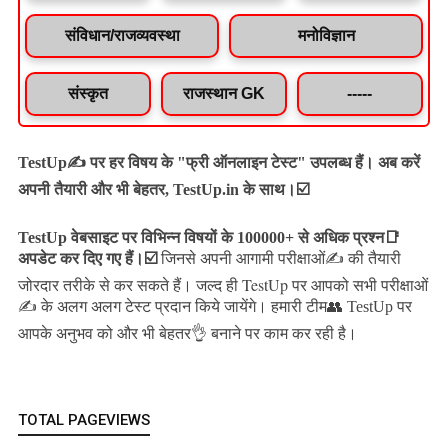
संविधान/राजव्यवस्था
मनोविज्ञान
संस्कृत
राजस्थान GK
-----
TestUp✍️ पर हर विषय के "फ्री ऑनलाइन टेस्ट" उपलब्ध हैं। अब करें
अपनी तैयारी और भी बेहतर, TestUp.in के साथ।☑️
TestUp वेबसाइट पर विभिन्न विषयों के 100000+ से अधिक प्रश्न📑
अपडेट कर दिए गए हैं।
☑️
जिनसे अपनी आगामी परीक्षाओं✍️ की तैयारी
जल्द ही TestUp पर आपको सभी परीक्षाओं
जोरदार तरीके से कर सकते हैं।
✍️ के अलग अलग टेस्ट प्रदान किये जायेंगे।
हमारी टीम👥 TestUp पर
आपके अनुभव को और भी बेहतर👌 बनाने पर काम कर रही है।
TOTAL PAGEVIEWS