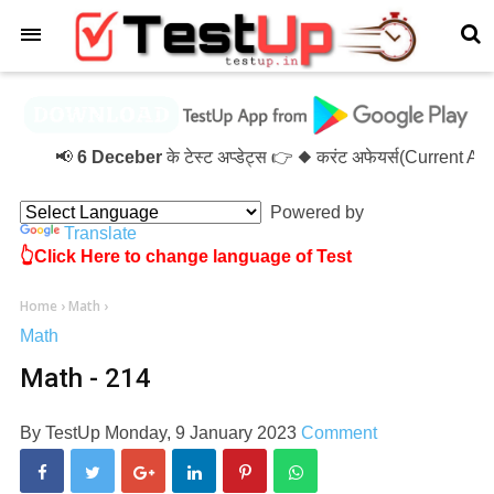
×
📢
6 Deceber
के टेस्ट अप्डेट्स 👉 ◆ करंट अफेयर्स(Current A
Powered by
Translate
👆Click Here to change language of Test
Home
›
Math
›
Math
Math - 214
By
TestUp
Monday, 9 January 2023
Comment