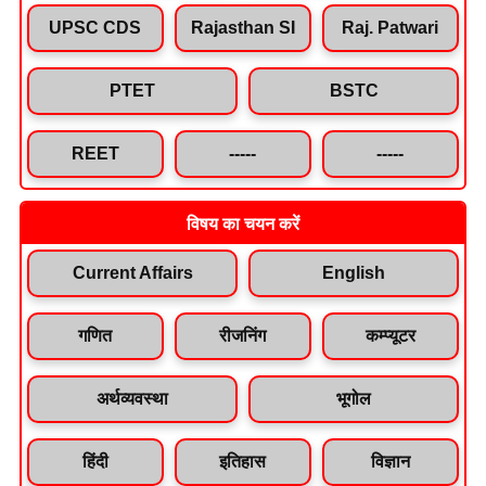
UPSC CDS
Rajasthan SI
Raj. Patwari
PTET
BSTC
REET
-----
-----
विषय का चयन करें
Current Affairs
English
गणित
रीजनिंग
कम्प्यूटर
अर्थव्यवस्था
भूगोल
हिंदी
इतिहास
विज्ञान