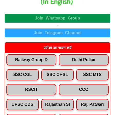
Join Whatsapp Group
.
Join Telegram Channel
परीक्षा का चयन करें
Railway Group D
Delhi Police
SSC CGL
SSC CHSL
SSC MTS
RSCIT
CCC
UPSC CDS
Rajasthan SI
Raj. Patwari