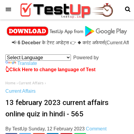
×
📢
6 Deceber
के टेस्ट अप्डेट्स 👉 ◆ करंट अफेयर्स(Current Affa
Powered by
Translate
👆Click Here to change language of Test
Home
›
Current Affairs
›
Current Affairs
13 february 2023 current affairs
online quiz in hindi - 565
By
TestUp
Sunday, 12 February 2023
Comment