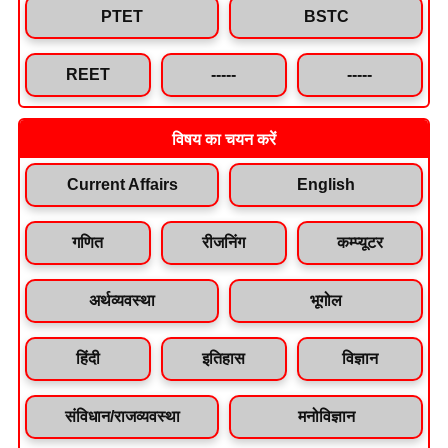
PTET
BSTC
REET
-----
-----
विषय का चयन करें
Current Affairs
English
गणित
रीजनिंग
कम्प्यूटर
अर्थव्यवस्था
भूगोल
हिंदी
इतिहास
विज्ञान
संविधान/राजव्यवस्था
मनोविज्ञान