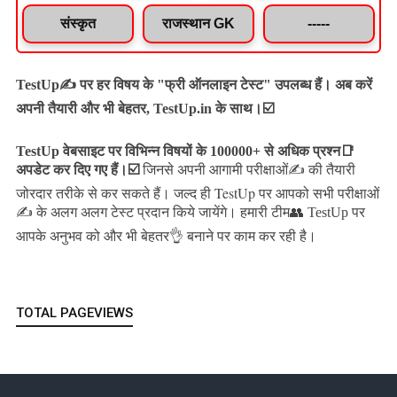
संस्कृत
राजस्थान GK
-----
TestUp✍️ पर हर विषय के "फ्री ऑनलाइन टेस्ट" उपलब्ध हैं। अब करें
अपनी तैयारी और भी बेहतर, TestUp.in के साथ।☑️
TestUp वेबसाइट पर विभिन्न विषयों के 100000+ से अधिक प्रश्न📑
अपडेट कर दिए गए हैं।
☑️
जिनसे अपनी आगामी परीक्षाओं✍️ की तैयारी
जल्द ही TestUp पर आपको सभी परीक्षाओं
जोरदार तरीके से कर सकते हैं।
✍️ के अलग अलग टेस्ट प्रदान किये जायेंगे।
हमारी टीम👥 TestUp पर
आपके अनुभव को और भी बेहतर👌 बनाने पर काम कर रही है।
TOTAL PAGEVIEWS