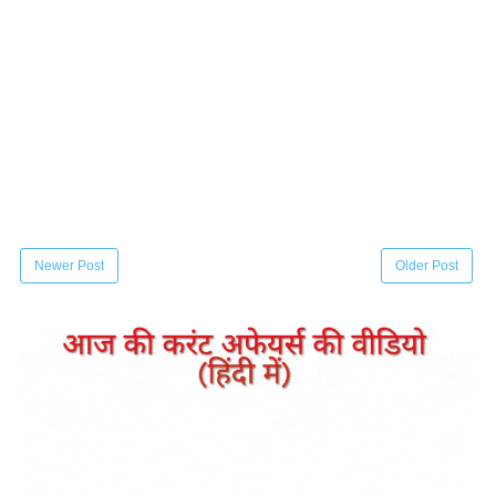
Newer Post
Older Post