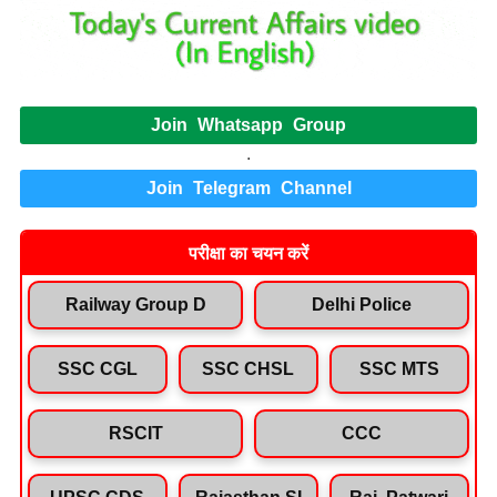
Join Whatsapp Group
.
Join Telegram Channel
परीक्षा का चयन करें
Railway Group D
Delhi Police
SSC CGL
SSC CHSL
SSC MTS
RSCIT
CCC
UPSC CDS
Rajasthan SI
Raj. Patwari