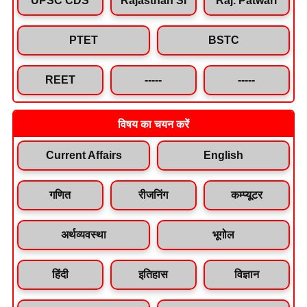
PTET
BSTC
REET
-----
-----
विषय का चयन करें
Current Affairs
English
गणित
रीजनिंग
कम्प्यूटर
अर्थव्यवस्था
भूगोल
हिंदी
इतिहास
विज्ञान