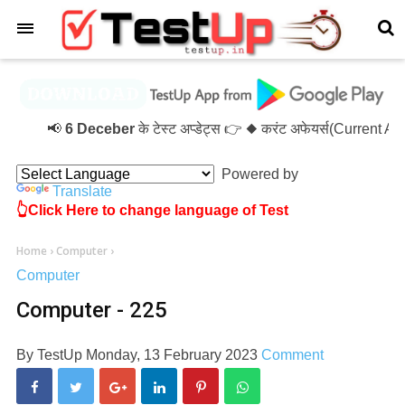
×
📢
6 Deceber
के टेस्ट अप्डेट्स 👉 ◆ करंट अफेयर्स(Current 
Powered by
Translate
👆Click Here to change language of Test
Home
›
Computer
›
Computer
Computer - 225
By
TestUp
Monday, 13 February 2023
Comment