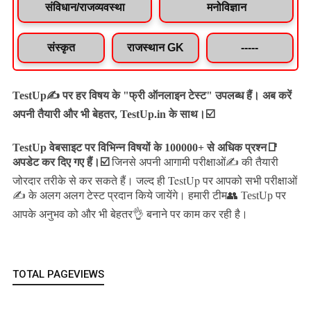
संविधान/राजव्यवस्था
मनोविज्ञान
संस्कृत
राजस्थान GK
-----
TestUp✍️ पर हर विषय के "फ्री ऑनलाइन टेस्ट" उपलब्ध हैं। अब करें
अपनी तैयारी और भी बेहतर, TestUp.in के साथ।☑️
TestUp वेबसाइट पर विभिन्न विषयों के 100000+ से अधिक प्रश्न📑
अपडेट कर दिए गए हैं।
☑️
जिनसे अपनी आगामी परीक्षाओं✍️ की तैयारी
जल्द ही TestUp पर आपको सभी परीक्षाओं
जोरदार तरीके से कर सकते हैं।
✍️ के अलग अलग टेस्ट प्रदान किये जायेंगे।
हमारी टीम👥 TestUp पर
आपके अनुभव को और भी बेहतर👌 बनाने पर काम कर रही है।
TOTAL PAGEVIEWS