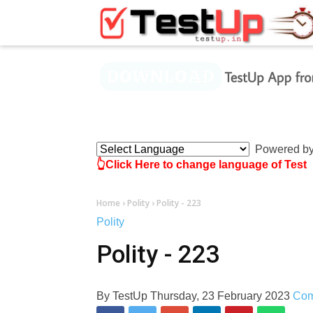
×
Powered b
👆Click Here to change language of Test
Home
›
Polity
›
Polity - 223
Polity
Polity - 223
By
TestUp
Thursday, 23 February 2023
Co