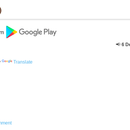
📢
6 Deceb
y
Translate
mment