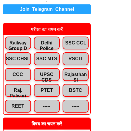
.
Join Telegram Channel
परीक्षा का चयन करें
Railway
Delhi
SSC CGL
Group D
Police
SSC CHSL
SSC MTS
RSCIT
CCC
UPSC
Rajasthan
CDS
SI
Raj.
PTET
BSTC
Patwari
REET
-----
-----
विषय का चयन करें