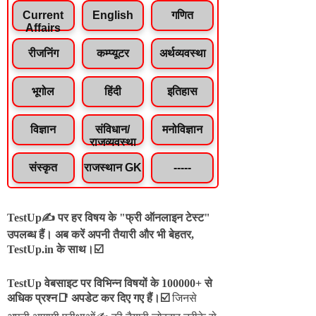
Current
English
गणित
Affairs
रीजनिंग
कम्प्यूटर
अर्थव्यवस्था
भूगोल
हिंदी
इतिहास
विज्ञान
संविधान/
मनोविज्ञान
राजव्यवस्था
संस्कृत
राजस्थान GK
-----
TestUp✍️ पर हर विषय के "फ्री ऑनलाइन टेस्ट"
उपलब्ध हैं। अब करें अपनी तैयारी और भी बेहतर,
TestUp.in के साथ।☑️
TestUp वेबसाइट पर विभिन्न विषयों के 100000+ से
अधिक प्रश्न📑 अपडेट कर दिए गए हैं।
☑️
जिनसे