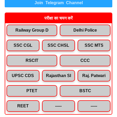
Join Telegram Channel
परीक्षा का चयन करें
Railway Group D
Delhi Police
SSC CGL
SSC CHSL
SSC MTS
RSCIT
CCC
UPSC CDS
Rajasthan SI
Raj. Patwari
PTET
BSTC
REET
-----
-----