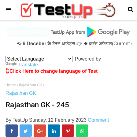
×
📢
6 Deceber
के टेस्ट अप्डेट्स 👉 ◆ करंट अफेयर्स(Current A
Powered by
Translate
👆Click Here to change language of Test
Home
›
Rajasthan GK
›
Rajasthan GK
Rajasthan GK - 245
By
TestUp
Sunday, 12 February 2023
Comment