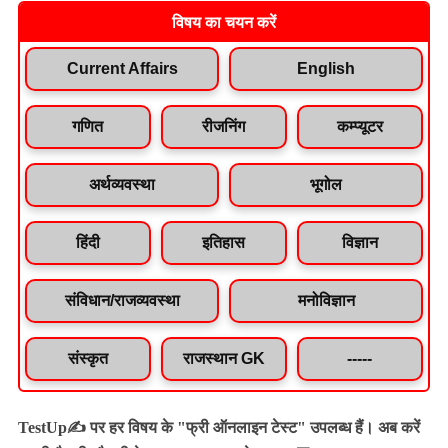
विषय का चयन करें
Current Affairs
English
गणित
रीजनिंग
कम्प्यूटर
अर्थव्यवस्था
भूगोल
हिंदी
इतिहास
विज्ञान
संविधान/राजव्यवस्था
मनोविज्ञान
संस्कृत
राजस्थान GK
-----
TestUp✍️ पर हर विषय के "फ्री ऑनलाइन टेस्ट" उपलब्ध हैं। अब करें