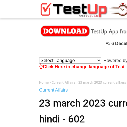
×
📢
6 Deceber
के 
Powered b
👆Click Here to change language of Test
Home
›
Current Affairs
›
23 march 2023 current affairs o
Current Affairs
23 march 2023 curren
hindi - 602