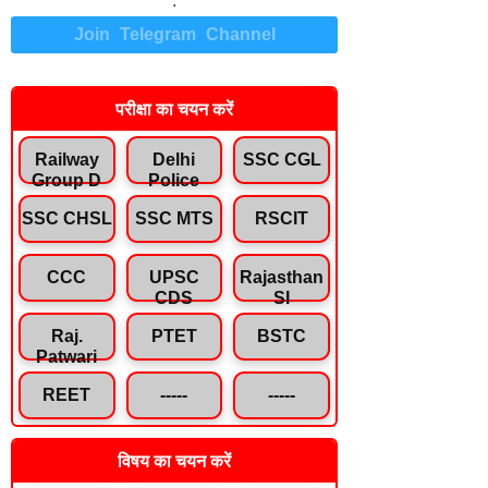
.
Join Telegram Channel
परीक्षा का चयन करें
Railway
Delhi
SSC CGL
Group D
Police
SSC CHSL
SSC MTS
RSCIT
CCC
UPSC
Rajasthan
CDS
SI
Raj.
PTET
BSTC
Patwari
REET
-----
-----
विषय का चयन करें