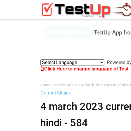
×
Powered b
👆Click Here to change language of Test
Home
›
Current Affairs
›
4 march 2023 current affairs on
Current Affairs
4 march 2023 current
hindi - 584