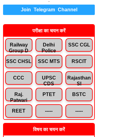
.
Join Telegram Channel
परीक्षा का चयन करें
Railway
Delhi
SSC CGL
Group D
Police
SSC CHSL
SSC MTS
RSCIT
CCC
UPSC
Rajasthan
CDS
SI
Raj.
PTET
BSTC
Patwari
REET
-----
-----
विषय का चयन करें