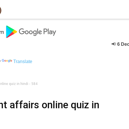
📢
6 Deceber
क
y
Translate
line quiz in hindi - 584
 affairs online quiz in