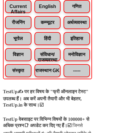
Current
English
गणित
Affairs
रीजनिंग
कम्प्यूटर
अर्थव्यवस्था
भूगोल
हिंदी
इतिहास
विज्ञान
संविधान/
मनोविज्ञान
राजव्यवस्था
संस्कृत
राजस्थान GK
-----
TestUp✍️ पर हर विषय के "फ्री ऑनलाइन टेस्ट"
उपलब्ध हैं। अब करें अपनी तैयारी और भी बेहतर,
TestUp.in के साथ।☑️
TestUp वेबसाइट पर विभिन्न विषयों के 100000+ से
अधिक प्रश्न📑 अपडेट कर दिए गए हैं।
☑️
जिनसे