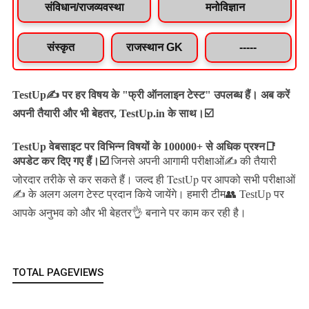
संविधान/राजव्यवस्था
मनोविज्ञान
संस्कृत
राजस्थान GK
-----
TestUp✍️ पर हर विषय के "फ्री ऑनलाइन टेस्ट" उपलब्ध हैं। अब करें
अपनी तैयारी और भी बेहतर, TestUp.in के साथ।☑️
TestUp वेबसाइट पर विभिन्न विषयों के 100000+ से अधिक प्रश्न📑
अपडेट कर दिए गए हैं।
☑️
जिनसे अपनी आगामी परीक्षाओं✍️ की तैयारी
जल्द ही TestUp पर आपको सभी परीक्षाओं
जोरदार तरीके से कर सकते हैं।
✍️ के अलग अलग टेस्ट प्रदान किये जायेंगे।
हमारी टीम👥 TestUp पर
आपके अनुभव को और भी बेहतर👌 बनाने पर काम कर रही है।
TOTAL PAGEVIEWS