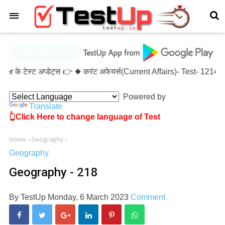
×
r
के टेस्ट अप्डेट्स 👉 ◆ करंट अफेयर्स(Current Affairs)- Test- 12
Powered by
Translate
👆Click Here to change language of Test
Home
›
Geography
›
Geography
Geography - 218
By
TestUp
Monday, 6 March 2023
Comment