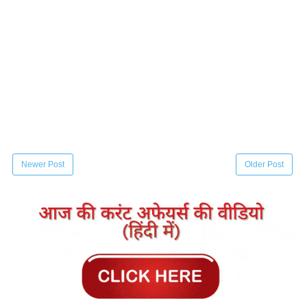
Newer Post
Older Post