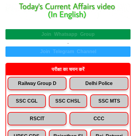
Join Whatsapp Group
.
Join Telegram Channel
परीक्षा का चयन करें
Railway Group D
Delhi Police
SSC CGL
SSC CHSL
SSC MTS
RSCIT
CCC
UPSC CDS
Rajasthan SI
Raj. Patwari