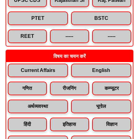
PTET
BSTC
REET
-----
-----
विषय का चयन करें
Current Affairs
English
गणित
रीजनिंग
कम्प्यूटर
अर्थव्यवस्था
भूगोल
हिंदी
इतिहास
विज्ञान