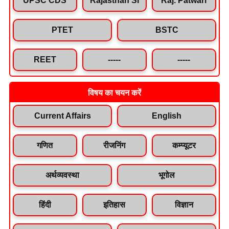
PTET
BSTC
REET
-----
-----
विषय का चयन करें
Current Affairs
English
गणित
रीजनिंग
कम्प्यूटर
अर्थव्यवस्था
भूगोल
हिंदी
इतिहास
विज्ञान