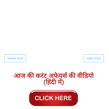
Newer Post
Older Post