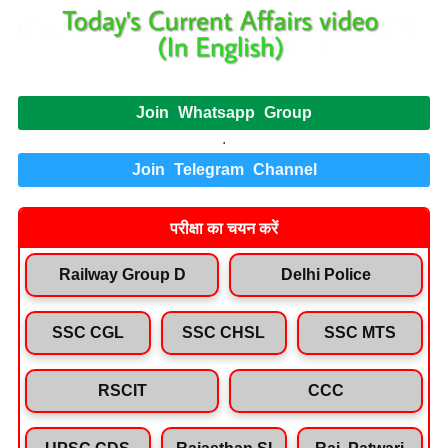
Join Whatsapp Group
.
Join Telegram Channel
परीक्षा का चयन करें
Railway Group D
Delhi Police
SSC CGL
SSC CHSL
SSC MTS
RSCIT
CCC
UPSC CDS
Rajasthan SI
Raj. Patwari