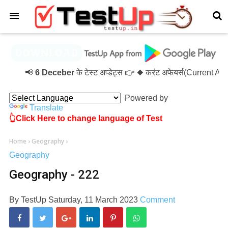
×
📢
6 Deceber
के टेस्ट अप्डेट्स 👉 ◆ करंट अफेयर्स(Current A
Powered by
Translate
👆Click Here to change language of Test
Home
›
Geography
›
Geography
Geography - 222
By
TestUp
Saturday, 11 March 2023
Comment