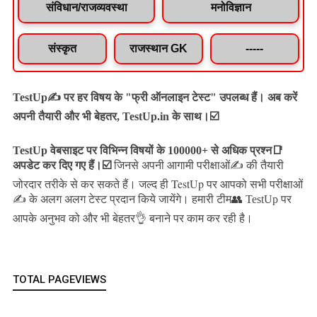
संविधान/राजव्यवस्था
मनोविज्ञान
संस्कृत
राजस्थान GK
-----
TestUp✍️ पर हर विषय के "फ्री ऑनलाइन टेस्ट" उपलब्ध हैं। अब करें
अपनी तैयारी और भी बेहतर, TestUp.in के साथ।☑️
TestUp वेबसाइट पर विभिन्न विषयों के 100000+ से अधिक प्रश्न📑
अपडेट कर दिए गए हैं।
☑️
जिनसे अपनी आगामी परीक्षाओं✍️ की तैयारी
जल्द ही TestUp पर आपको सभी परीक्षाओं
जोरदार तरीके से कर सकते हैं।
✍️ के अलग अलग टेस्ट प्रदान किये जायेंगे।
हमारी टीम👥 TestUp पर
आपके अनुभव को और भी बेहतर👌 बनाने पर काम कर रही है।
TOTAL PAGEVIEWS