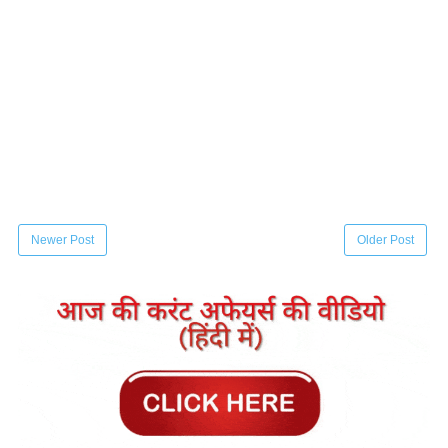
Newer Post
Older Post