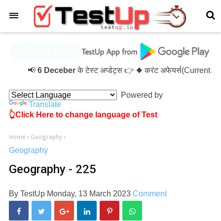
×
📢
6 Deceber
के टेस्ट अप्डेट्स 👉 ◆ करंट अफेयर्स(Current 
Powered by
Translate
👆Click Here to change language of Test
Home
›
Geography
›
Geography
Geography - 225
By
TestUp
Monday, 13 March 2023
Comment