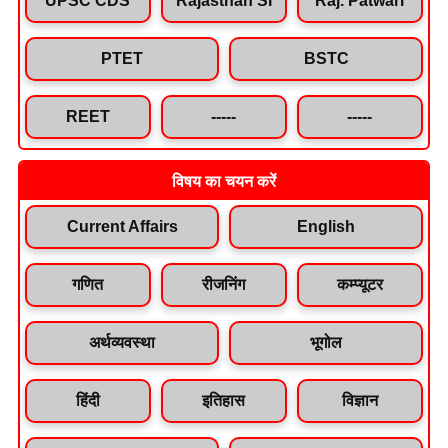
PTET
BSTC
REET
-----
-----
विषय का चयन करें
Current Affairs
English
गणित
रीजनिंग
कम्प्यूटर
अर्थव्यवस्था
भूगोल
हिंदी
इतिहास
विज्ञान