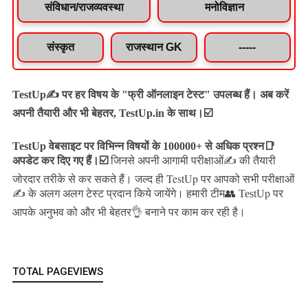
संविधान/राजव्यवस्था
मनोविज्ञान
संस्कृत
राजस्थान GK
-----
TestUp✍️ पर हर विषय के "फ्री ऑनलाइन टेस्ट" उपलब्ध हैं। अब करें
अपनी तैयारी और भी बेहतर, TestUp.in के साथ।☑️
TestUp वेबसाइट पर विभिन्न विषयों के 100000+ से अधिक प्रश्न📑
अपडेट कर दिए गए हैं।
☑️
जिनसे अपनी आगामी परीक्षाओं✍️ की तैयारी
जल्द ही TestUp पर आपको सभी परीक्षाओं
जोरदार तरीके से कर सकते हैं।
✍️ के अलग अलग टेस्ट प्रदान किये जायेंगे।
हमारी टीम👥 TestUp पर
आपके अनुभव को और भी बेहतर👌 बनाने पर काम कर रही है।
TOTAL PAGEVIEWS