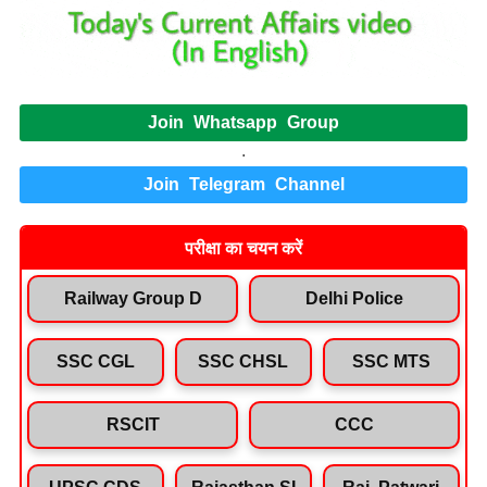
Join Whatsapp Group
.
Join Telegram Channel
परीक्षा का चयन करें
Railway Group D
Delhi Police
SSC CGL
SSC CHSL
SSC MTS
RSCIT
CCC
UPSC CDS
Rajasthan SI
Raj. Patwari