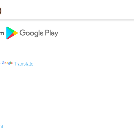
y
Translate
nt