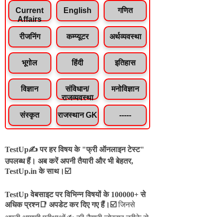
Current
English
गणित
Affairs
रीजनिंग
कम्प्यूटर
अर्थव्यवस्था
भूगोल
हिंदी
इतिहास
विज्ञान
संविधान/
मनोविज्ञान
राजव्यवस्था
संस्कृत
राजस्थान GK
-----
TestUp✍️ पर हर विषय के "फ्री ऑनलाइन टेस्ट"
उपलब्ध हैं। अब करें अपनी तैयारी और भी बेहतर,
TestUp.in के साथ।☑️
TestUp वेबसाइट पर विभिन्न विषयों के 100000+ से
अधिक प्रश्न📑 अपडेट कर दिए गए हैं।
☑️
जिनसे