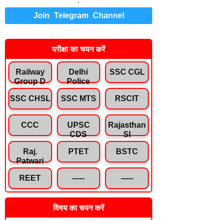
.
Join Telegram Channel
परीक्षा का चयन करें
Railway
Delhi
SSC CGL
Group D
Police
SSC CHSL
SSC MTS
RSCIT
CCC
UPSC
Rajasthan
CDS
SI
Raj.
PTET
BSTC
Patwari
REET
-----
-----
विषय का चयन करें