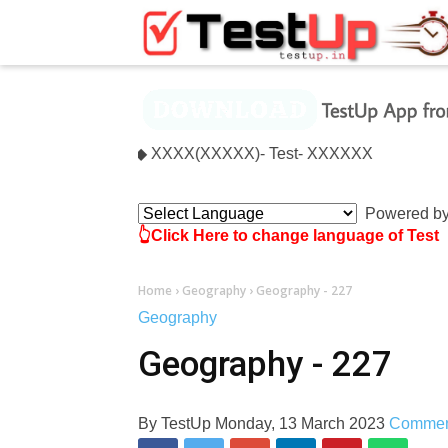
×
Affairs)- Test- 1214 ◆ XXXX(XXXXX)- Test- XXXXXX
Powered b
👆Click Here to change language of Test
Home
›
Geography
›
Geography - 227
Geography
Geography - 227
By
TestUp
Monday, 13 March 2023
Comme