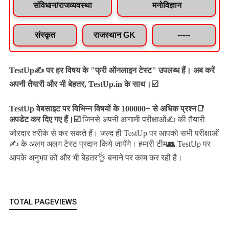
संविधान/राजव्यवस्था
मनोविज्ञान
संस्कृत
राजस्थान GK
-----
TestUp✍️ पर हर विषय के "फ्री ऑनलाइन टेस्ट" उपलब्ध हैं। अब करें
अपनी तैयारी और भी बेहतर, TestUp.in के साथ।☑️
TestUp वेबसाइट पर विभिन्न विषयों के 100000+ से अधिक प्रश्न📑
अपडेट कर दिए गए हैं।
☑️
जिनसे अपनी आगामी परीक्षाओं✍️ की तैयारी
जल्द ही TestUp पर आपको सभी परीक्षाओं
जोरदार तरीके से कर सकते हैं।
✍️ के अलग अलग टेस्ट प्रदान किये जायेंगे।
हमारी टीम👥 TestUp पर
आपके अनुभव को और भी बेहतर👌 बनाने पर काम कर रही है।
TOTAL PAGEVIEWS