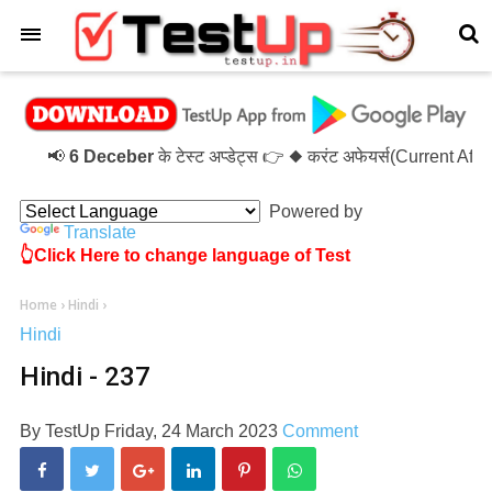
×
📢
6 Deceber
के टेस्ट अप्डेट्स 👉 ◆ करंट अफेयर्स(Current Af
Powered by
Translate
👆Click Here to change language of Test
Home
›
Hindi
›
Hindi
Hindi - 237
By
TestUp
Friday, 24 March 2023
Comment