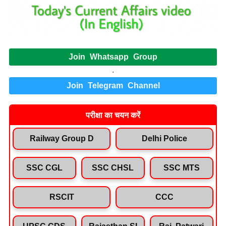
Join Whatsapp Group
.
Join Telegram Channel
परीक्षा का चयन करें
Railway Group D
Delhi Police
SSC CGL
SSC CHSL
SSC MTS
RSCIT
CCC
UPSC CDS
Rajasthan SI
Raj. Patwari