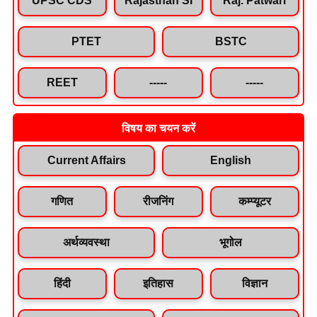
PTET
BSTC
REET
-----
-----
विषय का चयन करें
Current Affairs
English
गणित
रीजनिंग
कम्प्यूटर
अर्थव्यवस्था
भूगोल
हिंदी
इतिहास
विज्ञान