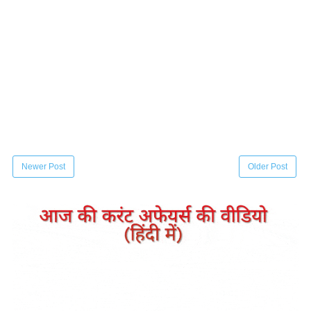
Newer Post
Older Post