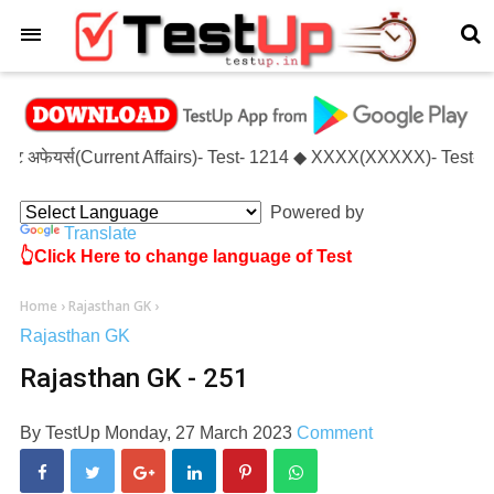
×
करंट अफेयर्स(Current Affairs)- Test- 1214 ◆ XXXX(XXXXX)- Test- X
Powered by
Translate
👆Click Here to change language of Test
Home
›
Rajasthan GK
›
Rajasthan GK
Rajasthan GK - 251
By
TestUp
Monday, 27 March 2023
Comment