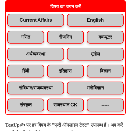
विषय का चयन करें
Current Affairs
English
गणित
रीजनिंग
कम्प्यूटर
अर्थव्यवस्था
भूगोल
हिंदी
इतिहास
विज्ञान
संविधान/राजव्यवस्था
मनोविज्ञान
संस्कृत
राजस्थान GK
-----
TestUp✍️ पर हर विषय के "फ्री ऑनलाइन टेस्ट" उपलब्ध हैं। अब करें