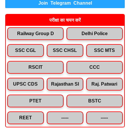
Join Telegram Channel
परीक्षा का चयन करें
Railway Group D
Delhi Police
SSC CGL
SSC CHSL
SSC MTS
RSCIT
CCC
UPSC CDS
Rajasthan SI
Raj. Patwari
PTET
BSTC
REET
-----
-----