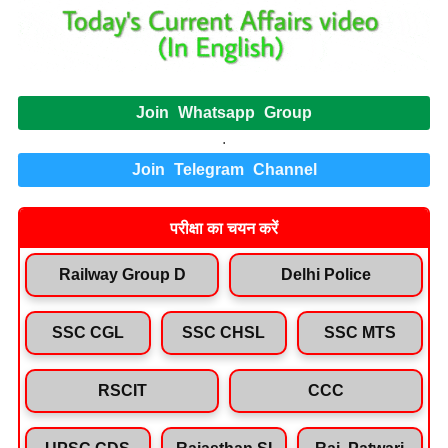
Join Whatsapp Group
.
Join Telegram Channel
परीक्षा का चयन करें
Railway Group D
Delhi Police
SSC CGL
SSC CHSL
SSC MTS
RSCIT
CCC
UPSC CDS
Rajasthan SI
Raj. Patwari