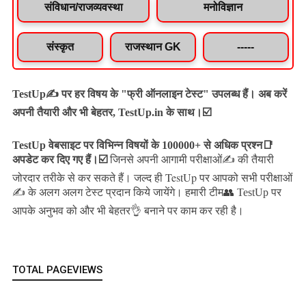
संविधान/राजव्यवस्था
मनोविज्ञान
संस्कृत
राजस्थान GK
-----
TestUp✍️ पर हर विषय के "फ्री ऑनलाइन टेस्ट" उपलब्ध हैं। अब करें
अपनी तैयारी और भी बेहतर, TestUp.in के साथ।☑️
TestUp वेबसाइट पर विभिन्न विषयों के 100000+ से अधिक प्रश्न📑
अपडेट कर दिए गए हैं।
☑️
जिनसे अपनी आगामी परीक्षाओं✍️ की तैयारी
जल्द ही TestUp पर आपको सभी परीक्षाओं
जोरदार तरीके से कर सकते हैं।
✍️ के अलग अलग टेस्ट प्रदान किये जायेंगे।
हमारी टीम👥 TestUp पर
आपके अनुभव को और भी बेहतर👌 बनाने पर काम कर रही है।
TOTAL PAGEVIEWS