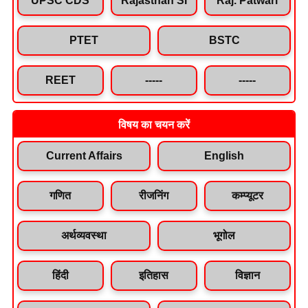
PTET
BSTC
REET
-----
-----
विषय का चयन करें
Current Affairs
English
गणित
रीजनिंग
कम्प्यूटर
अर्थव्यवस्था
भूगोल
हिंदी
इतिहास
विज्ञान