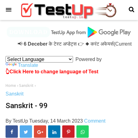
×
📢
6 Deceber
के टेस्ट अप्डेट्स 👉 ◆ करंट अफेयर्स(Current 
Powered by
Translate
👆Click Here to change language of Test
Home
›
Sanskrit
›
Sanskrit
Sanskrit - 99
By
TestUp
Tuesday, 14 March 2023
Comment