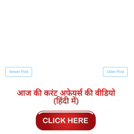
Newer Post
Older Post