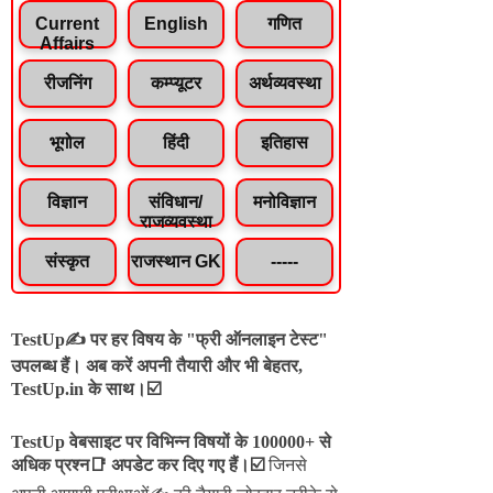
Current
English
गणित
Affairs
रीजनिंग
कम्प्यूटर
अर्थव्यवस्था
भूगोल
हिंदी
इतिहास
विज्ञान
संविधान/
मनोविज्ञान
राजव्यवस्था
संस्कृत
राजस्थान GK
-----
TestUp✍️ पर हर विषय के "फ्री ऑनलाइन टेस्ट"
उपलब्ध हैं। अब करें अपनी तैयारी और भी बेहतर,
TestUp.in के साथ।☑️
TestUp वेबसाइट पर विभिन्न विषयों के 100000+ से
अधिक प्रश्न📑 अपडेट कर दिए गए हैं।
☑️
जिनसे