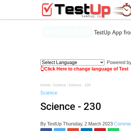
×
Powered b
👆Click Here to change language of Test
Home
›
Science
›
Science - 230
Science
Science - 230
By
TestUp
Thursday, 2 March 2023
Comme