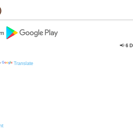
📢
6 Dece
y
Translate
nt