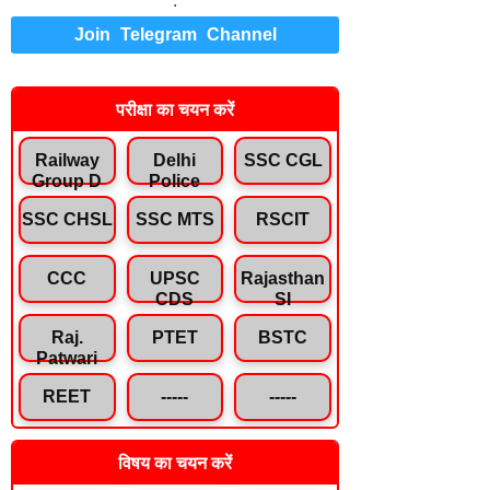
.
Join Telegram Channel
परीक्षा का चयन करें
Railway
Delhi
SSC CGL
Group D
Police
SSC CHSL
SSC MTS
RSCIT
CCC
UPSC
Rajasthan
CDS
SI
Raj.
PTET
BSTC
Patwari
REET
-----
-----
विषय का चयन करें