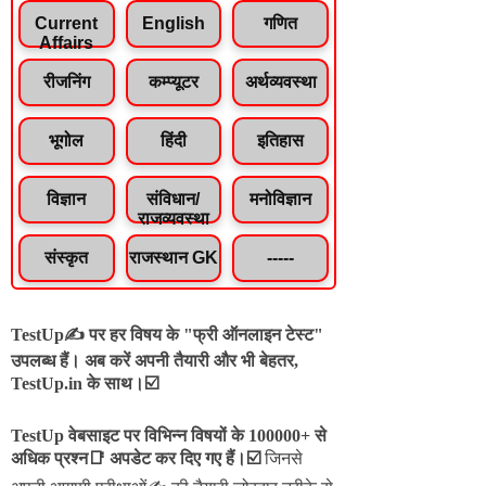
Current
English
गणित
Affairs
रीजनिंग
कम्प्यूटर
अर्थव्यवस्था
भूगोल
हिंदी
इतिहास
विज्ञान
संविधान/
मनोविज्ञान
राजव्यवस्था
संस्कृत
राजस्थान GK
-----
TestUp✍️ पर हर विषय के "फ्री ऑनलाइन टेस्ट"
उपलब्ध हैं। अब करें अपनी तैयारी और भी बेहतर,
TestUp.in के साथ।☑️
TestUp वेबसाइट पर विभिन्न विषयों के 100000+ से
अधिक प्रश्न📑 अपडेट कर दिए गए हैं।
☑️
जिनसे