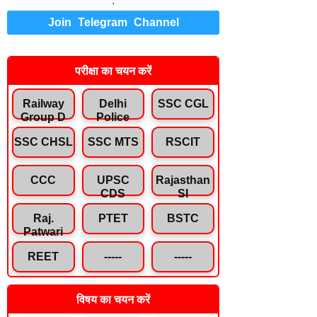
.
Join Telegram Channel
परीक्षा का चयन करें
Railway
Delhi
SSC CGL
Group D
Police
SSC CHSL
SSC MTS
RSCIT
CCC
UPSC
Rajasthan
CDS
SI
Raj.
PTET
BSTC
Patwari
REET
-----
-----
विषय का चयन करें