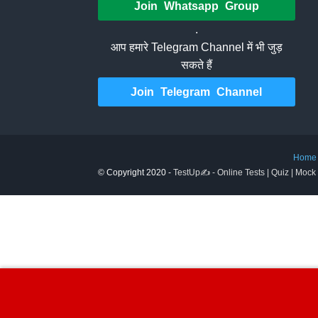
Join Whatsapp Group
.
आप हमारे Telegram Channel में भी जुड़
सकते हैं
Join Telegram Channel
Home
© Copyright 2020 -
TestUp✍️ - Online Tests | Quiz | Mock