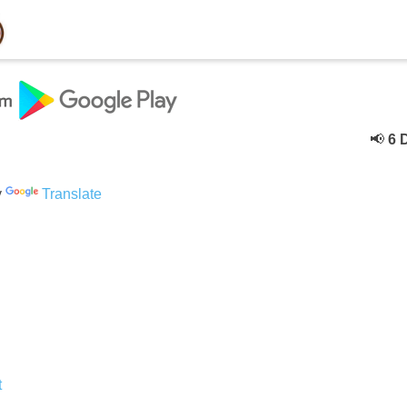
📢
6 Deceb
y
Translate
t