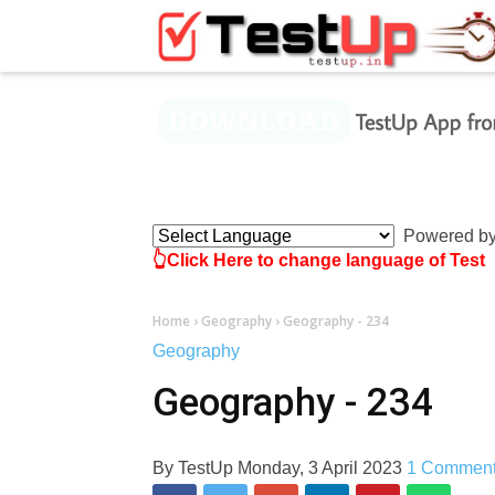
×
Powered b
👆Click Here to change language of Test
Home
›
Geography
›
Geography - 234
Geography
Geography - 234
By
TestUp
Monday, 3 April 2023
1 Commen