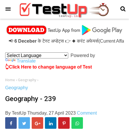
×
📢
6 Deceber
के टेस्ट अप्डेट्स 👉 ◆ करंट अफेयर्स(Current Affai
Powered by
Translate
👆Click Here to change language of Test
Home
›
Geography
›
Geography
Geography - 239
By
TestUp
Thursday, 27 April 2023
Comment