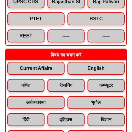
UPSC CDS
Rajasthan SI
Raj. Patwari
PTET
BSTC
REET
-----
-----
विषय का चयन करें
Current Affairs
English
गणित
रीजनिंग
कम्प्यूटर
अर्थव्यवस्था
भूगोल
हिंदी
इतिहास
विज्ञान