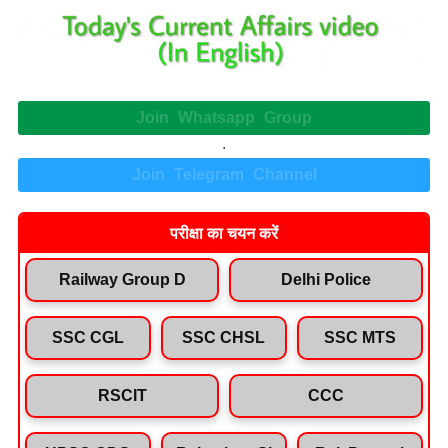
Join Whatsapp Group
.
Join Telegram Channel
परीक्षा का चयन करें
Railway Group D
Delhi Police
SSC CGL
SSC CHSL
SSC MTS
RSCIT
CCC