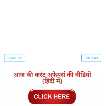
Newer Post
Older Post