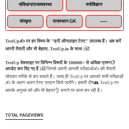
संविधान/राजव्यवस्था
मनोविज्ञान
संस्कृत
राजस्थान GK
-----
TestUp✍️ पर हर विषय के "फ्री ऑनलाइन टेस्ट" उपलब्ध हैं। अब करें
अपनी तैयारी और भी बेहतर, TestUp.in के साथ।☑️
TestUp वेबसाइट पर विभिन्न विषयों के 100000+ से अधिक प्रश्न📑
अपडेट कर दिए गए हैं।
☑️
जिनसे अपनी आगामी परीक्षाओं✍️ की तैयारी
जल्द ही TestUp पर आपको सभी परीक्षाओं
जोरदार तरीके से कर सकते हैं।
✍️ के अलग अलग टेस्ट प्रदान किये जायेंगे।
हमारी टीम👥 TestUp पर
आपके अनुभव को और भी बेहतर👌 बनाने पर काम कर रही है।
TOTAL PAGEVIEWS