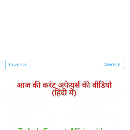
Newer Post
Older Post