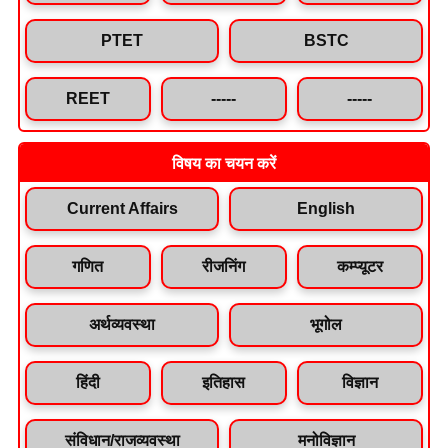
PTET
BSTC
REET
-----
-----
विषय का चयन करें
Current Affairs
English
गणित
रीजनिंग
कम्प्यूटर
अर्थव्यवस्था
भूगोल
हिंदी
इतिहास
विज्ञान
संविधान/राजव्यवस्था
मनोविज्ञान