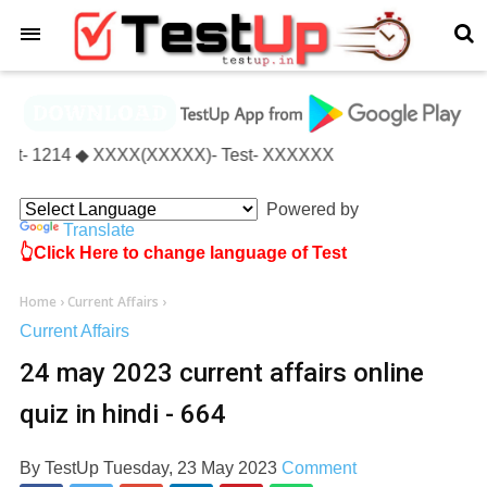
×
- Test- 1214 ◆ XXXX(XXXXX)- Test- XXXXXX
Powered by
Translate
👆Click Here to change language of Test
Home
›
Current Affairs
›
Current Affairs
24 may 2023 current affairs online
quiz in hindi - 664
By
TestUp
Tuesday, 23 May 2023
Comment