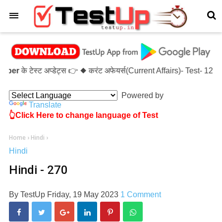
×
ber
के टेस्ट अप्डेट्स 👉 ◆ करंट अफेयर्स(Current Affairs)- Test- 
Powered by
Translate
👆Click Here to change language of Test
Home
›
Hindi
›
Hindi
Hindi - 270
By
TestUp
Friday, 19 May 2023
1 Comment