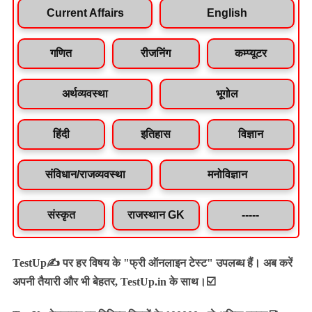
Current Affairs
English
गणित
रीजनिंग
कम्प्यूटर
अर्थव्यवस्था
भूगोल
हिंदी
इतिहास
विज्ञान
संविधान/राजव्यवस्था
मनोविज्ञान
संस्कृत
राजस्थान GK
-----
TestUp✍️ पर हर विषय के "फ्री ऑनलाइन टेस्ट" उपलब्ध हैं। अब करें
अपनी तैयारी और भी बेहतर, TestUp.in के साथ।☑️