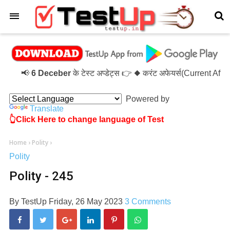
×
📢
6 Deceber
के टेस्ट अप्डेट्स 👉 ◆ करंट अफेयर्स(Current Aff
Powered by
Translate
👆Click Here to change language of Test
Home
›
Polity
›
Polity
Polity - 245
By
TestUp
Friday, 26 May 2023
3 Comments