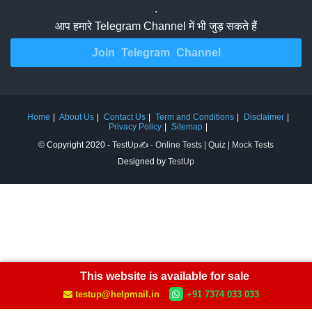
.
आप हमारे Telegram Channel में भी जुड़ सकते हैं
Join Telegram Channel
Home
About Us
Contact Us
Term and Conditions
Disclaimer
Privacy Policy
Sitemap
© Copyright 2020 -
TestUp✍️ - Online Tests | Quiz | Mock Tests
Designed by
TestUp
This website is available for sale
testup@helpmail.in
+91 7374 033 033