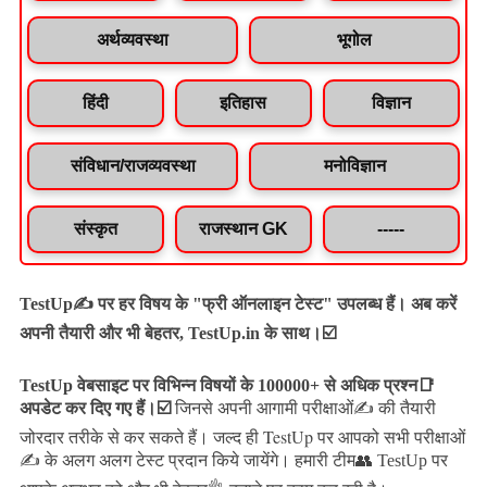
अर्थव्यवस्था
भूगोल
हिंदी
इतिहास
विज्ञान
संविधान/राजव्यवस्था
मनोविज्ञान
संस्कृत
राजस्थान GK
-----
TestUp✍️ पर हर विषय के "फ्री ऑनलाइन टेस्ट" उपलब्ध हैं। अब करें
अपनी तैयारी और भी बेहतर, TestUp.in के साथ।☑️
TestUp वेबसाइट पर विभिन्न विषयों के 100000+ से अधिक प्रश्न📑
अपडेट कर दिए गए हैं।
☑️
जिनसे अपनी आगामी परीक्षाओं✍️ की तैयारी
जल्द ही TestUp पर आपको सभी परीक्षाओं
जोरदार तरीके से कर सकते हैं।
✍️ के अलग अलग टेस्ट प्रदान किये जायेंगे।
हमारी टीम👥 TestUp पर