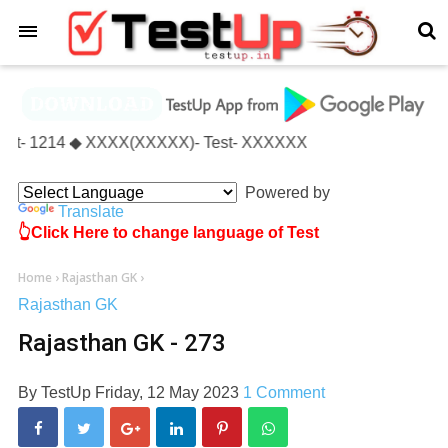
×
)- Test- 1214 ◆ XXXX(XXXXX)- Test- XXXXXX
Powered by
Translate
👆Click Here to change language of Test
Home
›
Rajasthan GK
›
Rajasthan GK
Rajasthan GK - 273
By
TestUp
Friday, 12 May 2023
1 Comment