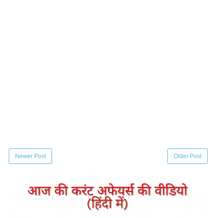
Newer Post
Older Post