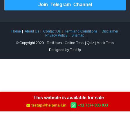
Join Telegram Channel
Home
About Us
Contact Us
Term and Conditions
Disclaimer
Privacy Policy
Sitemap
© Copyright 2020 -
TestUp✍️ - Online Tests | Quiz | Mock Tests
Designed by
TestUp
This website is available for sale
testup@helpmail.in
+91 7374 033 033