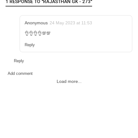
1 RESPONSE TO "RAJASTHAN GK - 273"
Anonymous
24 May 2023 at 11:53
👌👌👌👌💯💯
Reply
Reply
Add comment
Load more...