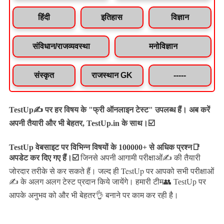
हिंदी
इतिहास
विज्ञान
संविधान/राजव्यवस्था
मनोविज्ञान
संस्कृत
राजस्थान GK
-----
TestUp✍️ पर हर विषय के "फ्री ऑनलाइन टेस्ट" उपलब्ध हैं। अब करें
अपनी तैयारी और भी बेहतर, TestUp.in के साथ।☑️
TestUp वेबसाइट पर विभिन्न विषयों के 100000+ से अधिक प्रश्न📑
अपडेट कर दिए गए हैं।
☑️
जिनसे अपनी आगामी परीक्षाओं✍️ की तैयारी
जल्द ही TestUp पर आपको सभी परीक्षाओं
जोरदार तरीके से कर सकते हैं।
✍️ के अलग अलग टेस्ट प्रदान किये जायेंगे।
हमारी टीम👥 TestUp पर
आपके अनुभव को और भी बेहतर👌 बनाने पर काम कर रही है।