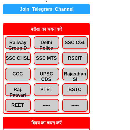
.
Join Telegram Channel
परीक्षा का चयन करें
Railway
Delhi
SSC CGL
Group D
Police
SSC CHSL
SSC MTS
RSCIT
CCC
UPSC
Rajasthan
CDS
SI
Raj.
PTET
BSTC
Patwari
REET
-----
-----
विषय का चयन करें