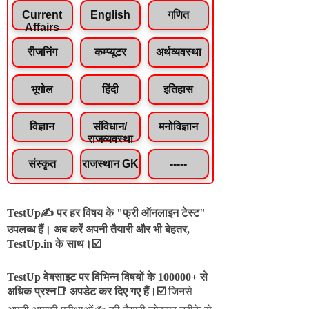
Current
English
गणित
Affairs
रीजनिंग
कम्प्यूटर
अर्थव्यवस्था
भूगोल
हिंदी
इतिहास
विज्ञान
संविधान/
मनोविज्ञान
राजव्यवस्था
संस्कृत
राजस्थान GK
-----
TestUp✍️ पर हर विषय के "फ्री ऑनलाइन टेस्ट"
उपलब्ध हैं। अब करें अपनी तैयारी और भी बेहतर,
TestUp.in के साथ।☑️
TestUp वेबसाइट पर विभिन्न विषयों के 100000+ से
अधिक प्रश्न📑 अपडेट कर दिए गए हैं।
☑️
जिनसे