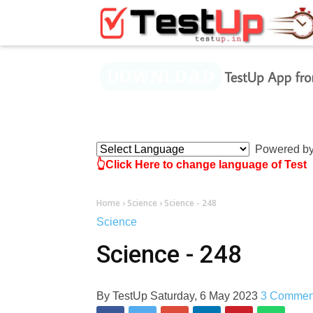
×
Powered b
👆Click Here to change language of Test
Home
›
Science
›
Science - 248
Science
Science - 248
By
TestUp
Saturday, 6 May 2023
3 Commen