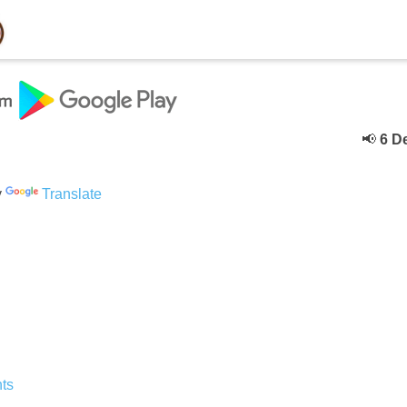
📢
6 Decebe
y
Translate
ts