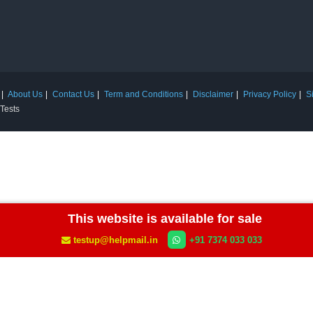
About Us
Contact Us
Term and Conditions
Disclaimer
Privacy Policy
S
 Tests
This website is available for sale
testup@helpmail.in
+91 7374 033 033