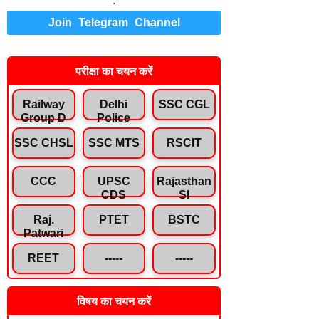
.
Join Telegram Channel
परीक्षा का चयन करें
Railway
Delhi
SSC CGL
Group D
Police
SSC CHSL
SSC MTS
RSCIT
CCC
UPSC
Rajasthan
CDS
SI
Raj.
PTET
BSTC
Patwari
REET
-----
-----
विषय का चयन करें