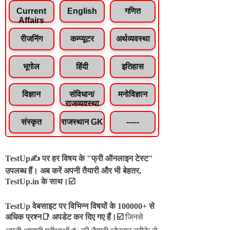
Current
English
गणित
Affairs
रीजनिंग
कम्प्यूटर
अर्थव्यवस्था
भूगोल
हिंदी
इतिहास
विज्ञान
संविधान/
मनोविज्ञान
राजव्यवस्था
संस्कृत
राजस्थान GK
-----
TestUp✍️ पर हर विषय के "फ्री ऑनलाइन टेस्ट"
उपलब्ध हैं। अब करें अपनी तैयारी और भी बेहतर,
TestUp.in के साथ।☑️
TestUp वेबसाइट पर विभिन्न विषयों के 100000+ से
अधिक प्रश्न📑 अपडेट कर दिए गए हैं।
☑️
जिनसे