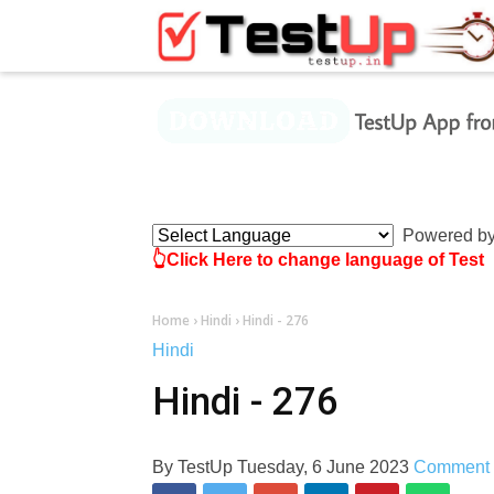
×
Powered b
👆Click Here to change language of Test
Home
›
Hindi
›
Hindi - 276
Hindi
Hindi - 276
By
TestUp
Tuesday, 6 June 2023
Comment