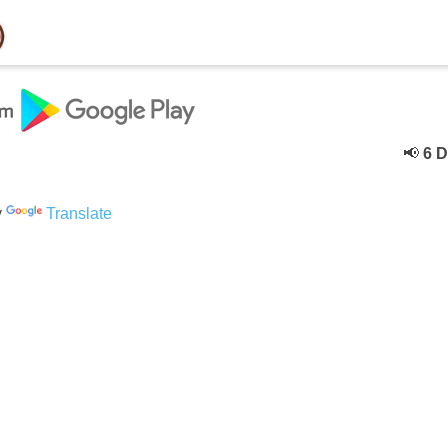
📢
6 Deceb
y
Translate