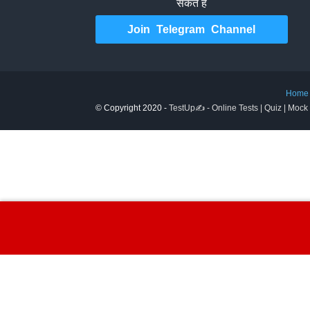
सकते हैं
Join Telegram Channel
Home
© Copyright 2020 -
TestUp✍️ - Online Tests | Quiz | Mock