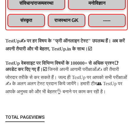
संविधान/राजव्यवस्था
मनोविज्ञान
संस्कृत
राजस्थान GK
-----
TestUp✍️ पर हर विषय के "फ्री ऑनलाइन टेस्ट" उपलब्ध हैं। अब करें
अपनी तैयारी और भी बेहतर, TestUp.in के साथ।☑️
TestUp वेबसाइट पर विभिन्न विषयों के 100000+ से अधिक प्रश्न📑
अपडेट कर दिए गए हैं।
☑️
जिनसे अपनी आगामी परीक्षाओं✍️ की तैयारी
जल्द ही TestUp पर आपको सभी परीक्षाओं
जोरदार तरीके से कर सकते हैं।
✍️ के अलग अलग टेस्ट प्रदान किये जायेंगे।
हमारी टीम👥 TestUp पर
आपके अनुभव को और भी बेहतर👌 बनाने पर काम कर रही है।
TOTAL PAGEVIEWS