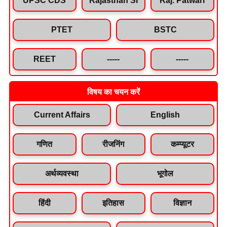
PTET
BSTC
REET
-----
-----
विषय का चयन करें
Current Affairs
English
गणित
रीजनिंग
कम्प्यूटर
अर्थव्यवस्था
भूगोल
हिंदी
इतिहास
विज्ञान