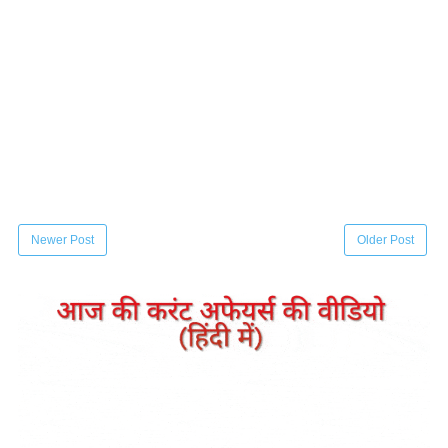
Newer Post
Older Post