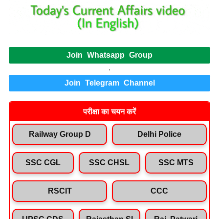
Join Whatsapp Group
.
Join Telegram Channel
परीक्षा का चयन करें
Railway Group D
Delhi Police
SSC CGL
SSC CHSL
SSC MTS
RSCIT
CCC
UPSC CDS
Rajasthan SI
Raj. Patwari