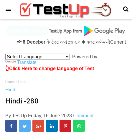
×
📢
6 Deceber
के टेस्ट अप्डेट्स 👉 ◆ करंट अफेयर्स(Current 
Powered by
Translate
👆Click Here to change language of Test
Home
›
Hindi
›
Hindi
Hindi -280
By
TestUp
Friday, 16 June 2023
Comment