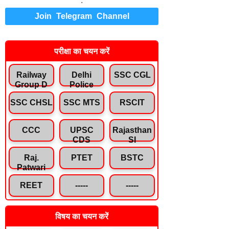
.
Join Telegram Channel
परीक्षा का चयन करें
Railway
Delhi
SSC CGL
Group D
Police
SSC CHSL
SSC MTS
RSCIT
CCC
UPSC
Rajasthan
CDS
SI
Raj.
PTET
BSTC
Patwari
REET
-----
-----
विषय का चयन करें