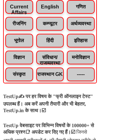
Current
English
गणित
Affairs
रीजनिंग
कम्प्यूटर
अर्थव्यवस्था
भूगोल
हिंदी
इतिहास
विज्ञान
संविधान/
मनोविज्ञान
राजव्यवस्था
संस्कृत
राजस्थान GK
-----
TestUp✍️ पर हर विषय के "फ्री ऑनलाइन टेस्ट"
उपलब्ध हैं। अब करें अपनी तैयारी और भी बेहतर,
TestUp.in के साथ।☑️
TestUp वेबसाइट पर विभिन्न विषयों के 100000+ से
अधिक प्रश्न📑 अपडेट कर दिए गए हैं।
☑️
जिनसे