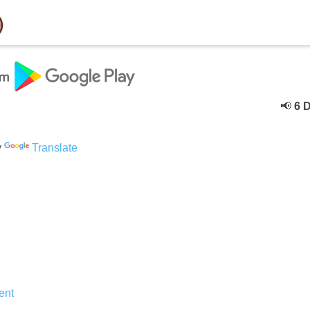
📢
6 Dece
y
Translate
ent