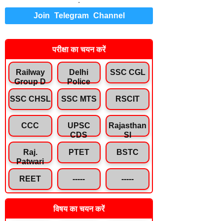
.
Join Telegram Channel
परीक्षा का चयन करें
Railway
Delhi
SSC CGL
Group D
Police
SSC CHSL
SSC MTS
RSCIT
CCC
UPSC
Rajasthan
CDS
SI
Raj.
PTET
BSTC
Patwari
REET
-----
-----
विषय का चयन करें