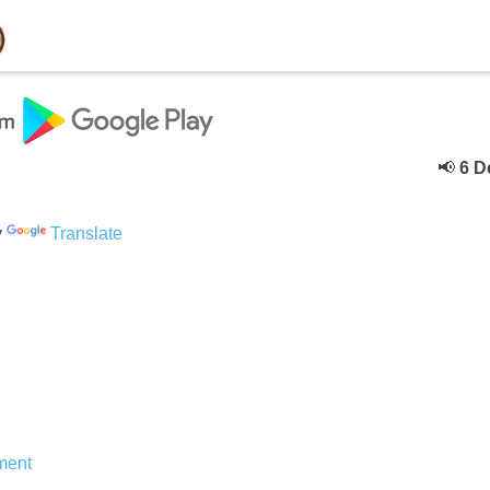
📢
6 Deceb
y
Translate
ent