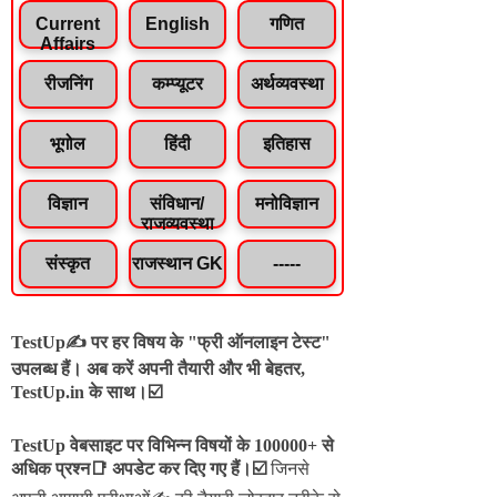
Current
English
गणित
Affairs
रीजनिंग
कम्प्यूटर
अर्थव्यवस्था
भूगोल
हिंदी
इतिहास
विज्ञान
संविधान/
मनोविज्ञान
राजव्यवस्था
संस्कृत
राजस्थान GK
-----
TestUp✍️ पर हर विषय के "फ्री ऑनलाइन टेस्ट"
उपलब्ध हैं। अब करें अपनी तैयारी और भी बेहतर,
TestUp.in के साथ।☑️
TestUp वेबसाइट पर विभिन्न विषयों के 100000+ से
अधिक प्रश्न📑 अपडेट कर दिए गए हैं।
☑️
जिनसे