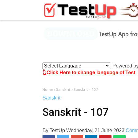
×
Powered b
👆Click Here to change language of Test
Home
›
Sanskrit
›
Sanskrit - 107
Sanskrit
Sanskrit - 107
By
TestUp
Wednesday, 21 June 2023
Comm