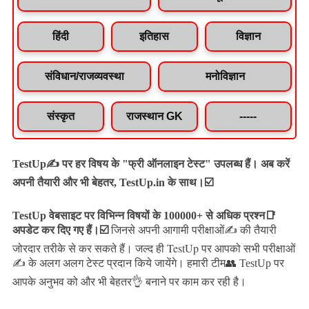
हिंदी
इतिहास
विज्ञान
संविधान/राजव्यवस्था
मनोविज्ञान
संस्कृत
राजस्थान GK
-----
TestUp✍️ पर हर विषय के "फ्री ऑनलाइन टेस्ट" उपलब्ध हैं। अब करें
अपनी तैयारी और भी बेहतर, TestUp.in के साथ।☑️
TestUp वेबसाइट पर विभिन्न विषयों के 100000+ से अधिक प्रश्न📑
अपडेट कर दिए गए हैं।
☑️
जिनसे अपनी आगामी परीक्षाओं✍️ की तैयारी
जल्द ही TestUp पर आपको सभी परीक्षाओं
जोरदार तरीके से कर सकते हैं।
✍️ के अलग अलग टेस्ट प्रदान किये जायेंगे।
हमारी टीम👥 TestUp पर
आपके अनुभव को और भी बेहतर👌 बनाने पर काम कर रही है।