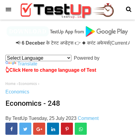
×
📢
6 Deceber
के टेस्ट अप्डेट्स 👉 ◆ करंट अफेयर्स(Current A
Powered by
Translate
👆Click Here to change language of Test
Home
›
Economics
›
Economics
Economics - 248
By
TestUp
Tuesday, 25 July 2023
Comment