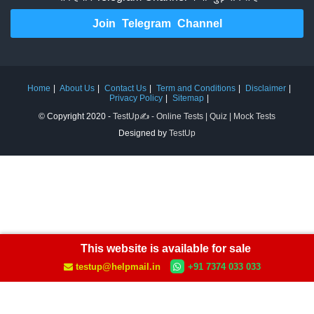
Join Telegram Channel
Home
About Us
Contact Us
Term and Conditions
Disclaimer
Privacy Policy
Sitemap
© Copyright 2020 -
TestUp✍️ - Online Tests | Quiz | Mock Tests
Designed by
TestUp
This website is available for sale
testup@helpmail.in
+91 7374 033 033