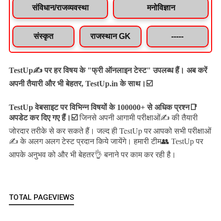
संविधान/राजव्यवस्था
मनोविज्ञान
संस्कृत
राजस्थान GK
-----
TestUp✍️ पर हर विषय के "फ्री ऑनलाइन टेस्ट" उपलब्ध हैं। अब करें
अपनी तैयारी और भी बेहतर, TestUp.in के साथ।☑️
TestUp वेबसाइट पर विभिन्न विषयों के 100000+ से अधिक प्रश्न📑
अपडेट कर दिए गए हैं।
☑️
जिनसे अपनी आगामी परीक्षाओं✍️ की तैयारी
जल्द ही TestUp पर आपको सभी परीक्षाओं
जोरदार तरीके से कर सकते हैं।
✍️ के अलग अलग टेस्ट प्रदान किये जायेंगे।
हमारी टीम👥 TestUp पर
आपके अनुभव को और भी बेहतर👌 बनाने पर काम कर रही है।
TOTAL PAGEVIEWS