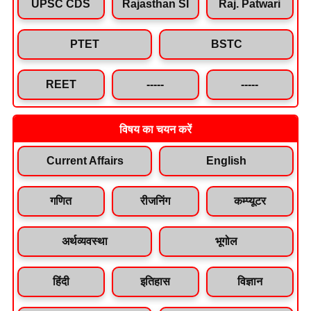
UPSC CDS
Rajasthan SI
Raj. Patwari
PTET
BSTC
REET
-----
-----
विषय का चयन करें
Current Affairs
English
गणित
रीजनिंग
कम्प्यूटर
अर्थव्यवस्था
भूगोल
हिंदी
इतिहास
विज्ञान