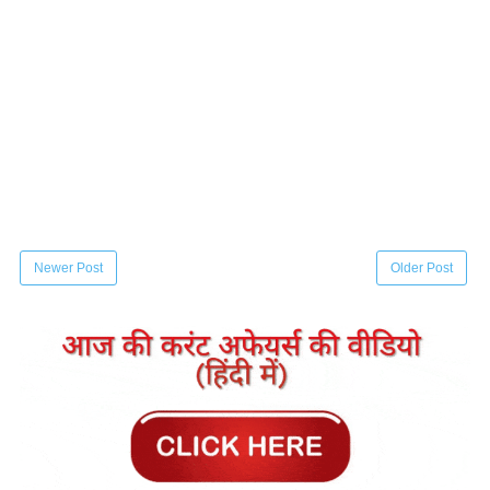
Newer Post
Older Post