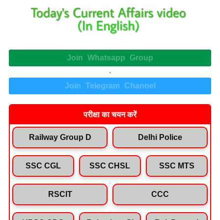
Join Whatsapp Group
.
Join Telegram Channel
परीक्षा का चयन करें
Railway Group D
Delhi Police
SSC CGL
SSC CHSL
SSC MTS
RSCIT
CCC