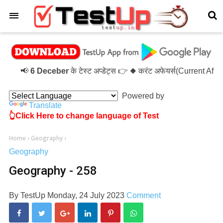
×
📢
6 Deceber
के टेस्ट अप्डेट्स 👉 ◆ करंट अफेयर्स(Current Aff
Powered by
Translate
👆Click Here to change language of Test
Home
›
Geography
›
Geography
Geography - 258
By
TestUp
Monday, 24 July 2023
Comment