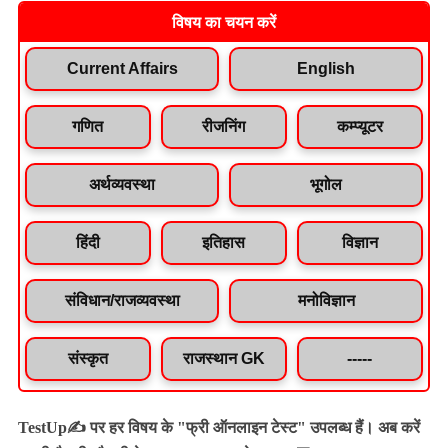
विषय का चयन करें
Current Affairs
English
गणित
रीजनिंग
कम्प्यूटर
अर्थव्यवस्था
भूगोल
हिंदी
इतिहास
विज्ञान
संविधान/राजव्यवस्था
मनोविज्ञान
संस्कृत
राजस्थान GK
-----
TestUp✍️ पर हर विषय के "फ्री ऑनलाइन टेस्ट" उपलब्ध हैं। अब करें