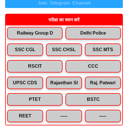
Join Telegram Channel
परीक्षा का चयन करें
Railway Group D
Delhi Police
SSC CGL
SSC CHSL
SSC MTS
RSCIT
CCC
UPSC CDS
Rajasthan SI
Raj. Patwari
PTET
BSTC
REET
-----
-----