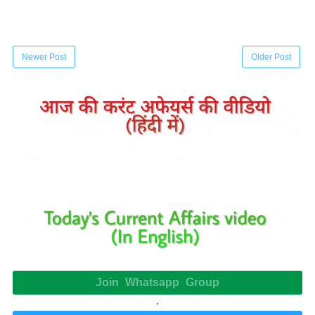
Newer Post
Older Post
Join Whatsapp Group
.