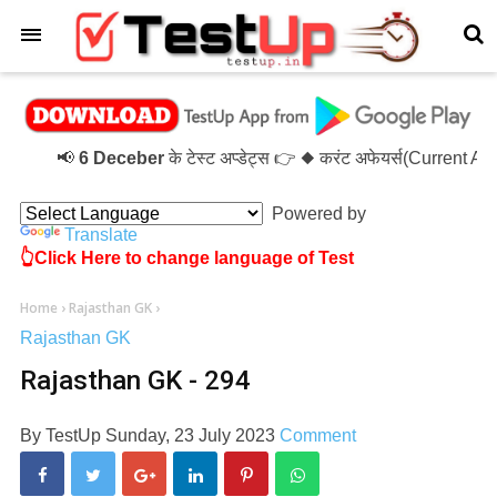
×
📢
6 Deceber
के टेस्ट अप्डेट्स 👉 ◆ करंट अफेयर्स(Current A
Powered by
Translate
👆Click Here to change language of Test
Home
›
Rajasthan GK
›
Rajasthan GK
Rajasthan GK - 294
By
TestUp
Sunday, 23 July 2023
Comment