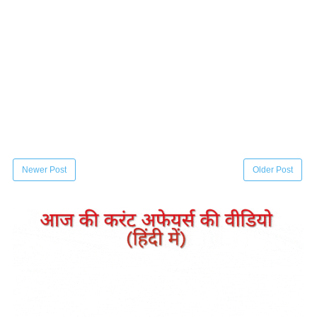
Newer Post
Older Post