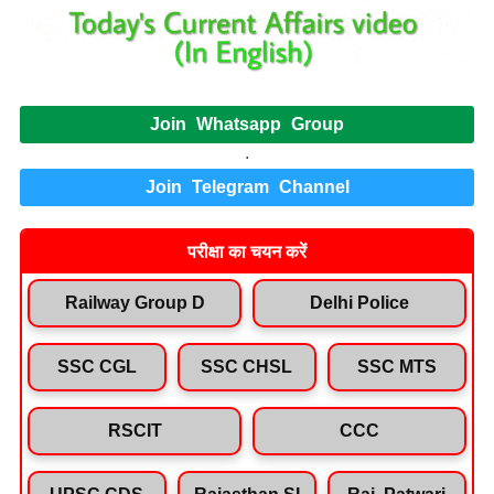
Join Whatsapp Group
.
Join Telegram Channel
परीक्षा का चयन करें
Railway Group D
Delhi Police
SSC CGL
SSC CHSL
SSC MTS
RSCIT
CCC
UPSC CDS
Rajasthan SI
Raj. Patwari