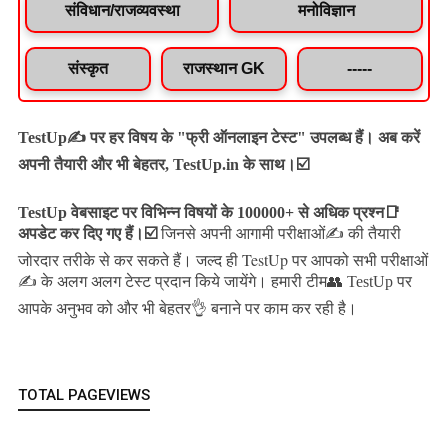
संविधान/राजव्यवस्था
मनोविज्ञान
संस्कृत
राजस्थान GK
-----
TestUp✍️ पर हर विषय के "फ्री ऑनलाइन टेस्ट" उपलब्ध हैं। अब करें
अपनी तैयारी और भी बेहतर, TestUp.in के साथ।☑️
TestUp वेबसाइट पर विभिन्न विषयों के 100000+ से अधिक प्रश्न📑
अपडेट कर दिए गए हैं।
☑️
जिनसे अपनी आगामी परीक्षाओं✍️ की तैयारी
जल्द ही TestUp पर आपको सभी परीक्षाओं
जोरदार तरीके से कर सकते हैं।
✍️ के अलग अलग टेस्ट प्रदान किये जायेंगे।
हमारी टीम👥 TestUp पर
आपके अनुभव को और भी बेहतर👌 बनाने पर काम कर रही है।
TOTAL PAGEVIEWS