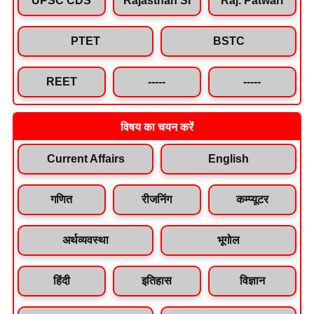
PTET
BSTC
REET
-----
-----
विषय का चयन करें
Current Affairs
English
गणित
रीजनिंग
कम्प्यूटर
अर्थव्यवस्था
भूगोल
हिंदी
इतिहास
विज्ञान