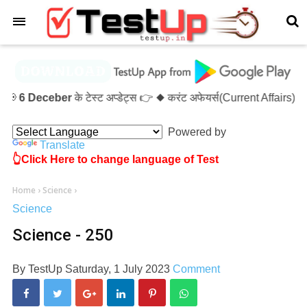
×

6 Deceber
के टेस्ट अप्डेट्स 👉 ◆ करंट अफेयर्स(Current Affairs
Powered by
Translate
👆Click Here to change language of Test
Home
›
Science
›
Science
Science - 250
By
TestUp
Saturday, 1 July 2023
Comment