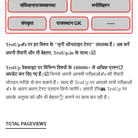
संविधान/राजव्यवस्था
मनोविज्ञान
संस्कृत
राजस्थान GK
-----
TestUp✍️ पर हर विषय के "फ्री ऑनलाइन टेस्ट" उपलब्ध हैं। अब करें
अपनी तैयारी और भी बेहतर, TestUp.in के साथ।☑️
TestUp वेबसाइट पर विभिन्न विषयों के 100000+ से अधिक प्रश्न📑
अपडेट कर दिए गए हैं।
☑️
जिनसे अपनी आगामी परीक्षाओं✍️ की तैयारी
जल्द ही TestUp पर आपको सभी परीक्षाओं
जोरदार तरीके से कर सकते हैं।
✍️ के अलग अलग टेस्ट प्रदान किये जायेंगे।
हमारी टीम👥 TestUp पर
आपके अनुभव को और भी बेहतर👌 बनाने पर काम कर रही है।
TOTAL PAGEVIEWS