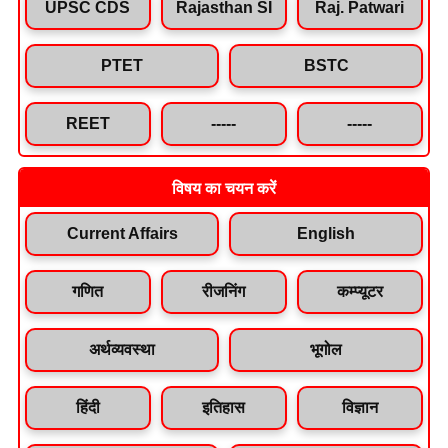
UPSC CDS
Rajasthan SI
Raj. Patwari
PTET
BSTC
REET
-----
-----
विषय का चयन करें
Current Affairs
English
गणित
रीजनिंग
कम्प्यूटर
अर्थव्यवस्था
भूगोल
हिंदी
इतिहास
विज्ञान