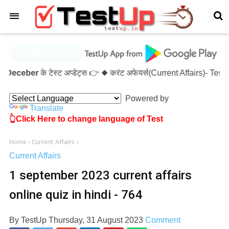
×
Deceber
के टेस्ट अप्डेट्स 👉 ◆ करंट अफेयर्स(Current Affairs)- Te
Powered by
Translate
👆Click Here to change language of Test
Home
›
Current Affairs
›
Current Affairs
1 september 2023 current affairs
online quiz in hindi - 764
By
TestUp
Thursday, 31 August 2023
Comment