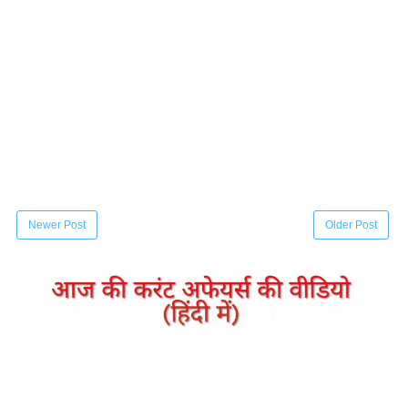
Newer Post
Older Post