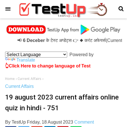
×
📢
6 Deceber
के टेस्ट अप्डेट्स 👉 ◆ करंट अफेयर्स(Current 
Powered by
Translate
👆Click Here to change language of Test
Home
›
Current Affairs
›
Current Affairs
19 august 2023 current affairs online
quiz in hindi - 751
By
TestUp
Friday, 18 August 2023
Comment