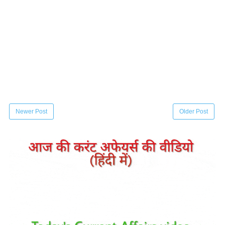
Newer Post
Older Post