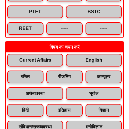
PTET
BSTC
REET
-----
-----
विषय का चयन करें
Current Affairs
English
गणित
रीजनिंग
कम्प्यूटर
अर्थव्यवस्था
भूगोल
हिंदी
इतिहास
विज्ञान
संविधान/राजव्यवस्था
मनोविज्ञान