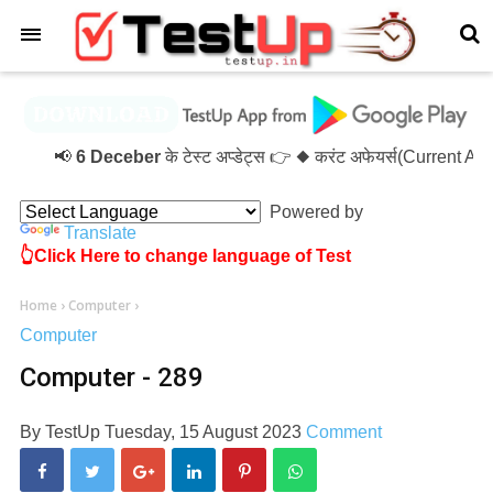
×
📢
6 Deceber
के टेस्ट अप्डेट्स 👉 ◆ करंट अफेयर्स(Current A
Powered by
Translate
👆Click Here to change language of Test
Home
›
Computer
›
Computer
Computer - 289
By
TestUp
Tuesday, 15 August 2023
Comment