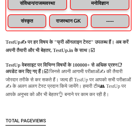
संविधान/राजव्यवस्था
मनोविज्ञान
संस्कृत
राजस्थान GK
-----
TestUp✍️ पर हर विषय के "फ्री ऑनलाइन टेस्ट" उपलब्ध हैं। अब करें
अपनी तैयारी और भी बेहतर, TestUp.in के साथ।☑️
TestUp वेबसाइट पर विभिन्न विषयों के 100000+ से अधिक प्रश्न📑
अपडेट कर दिए गए हैं।
☑️
जिनसे अपनी आगामी परीक्षाओं✍️ की तैयारी
जल्द ही TestUp पर आपको सभी परीक्षाओं
जोरदार तरीके से कर सकते हैं।
✍️ के अलग अलग टेस्ट प्रदान किये जायेंगे।
हमारी टीम👥 TestUp पर
आपके अनुभव को और भी बेहतर👌 बनाने पर काम कर रही है।
TOTAL PAGEVIEWS