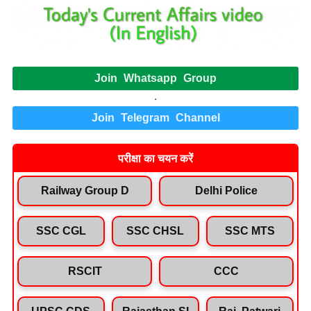
Join Whatsapp Group
.
Join Telegram Channel
परीक्षा का चयन करें
Railway Group D
Delhi Police
SSC CGL
SSC CHSL
SSC MTS
RSCIT
CCC
UPSC CDS
Rajasthan SI
Raj. Patwari