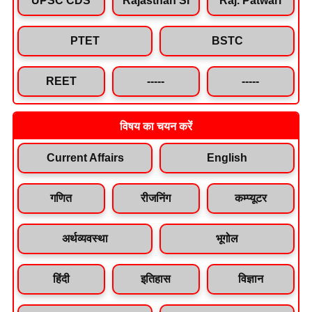
PTET
BSTC
REET
-----
-----
विषय का चयन करें
Current Affairs
English
गणित
रीजनिंग
कम्प्यूटर
अर्थव्यवस्था
भूगोल
हिंदी
इतिहास
विज्ञान