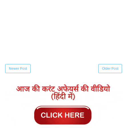
Newer Post
Older Post