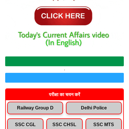
Join Whatsapp Group
.
Join Telegram Channel
परीक्षा का चयन करें
Railway Group D
Delhi Police
SSC CGL
SSC CHSL
SSC MTS