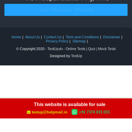
Join Telegram Channel
Home
About Us
Contact Us
Term and Conditions
Disclaimer
Privacy Policy
Sitemap
© Copyright 2020 -
TestUp✍️ - Online Tests | Quiz | Mock Tests
Designed by
TestUp
This website is available for sale
testup@helpmail.in
+91 7374 033 033