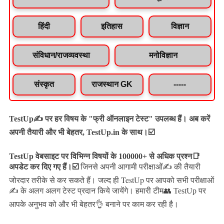
हिंदी
इतिहास
विज्ञान
संविधान/राजव्यवस्था
मनोविज्ञान
संस्कृत
राजस्थान GK
-----
TestUp✍️ पर हर विषय के "फ्री ऑनलाइन टेस्ट" उपलब्ध हैं। अब करें
अपनी तैयारी और भी बेहतर, TestUp.in के साथ।☑️
TestUp वेबसाइट पर विभिन्न विषयों के 100000+ से अधिक प्रश्न📑
अपडेट कर दिए गए हैं।
☑️
जिनसे अपनी आगामी परीक्षाओं✍️ की तैयारी
जल्द ही TestUp पर आपको सभी परीक्षाओं
जोरदार तरीके से कर सकते हैं।
✍️ के अलग अलग टेस्ट प्रदान किये जायेंगे।
हमारी टीम👥 TestUp पर
आपके अनुभव को और भी बेहतर👌 बनाने पर काम कर रही है।