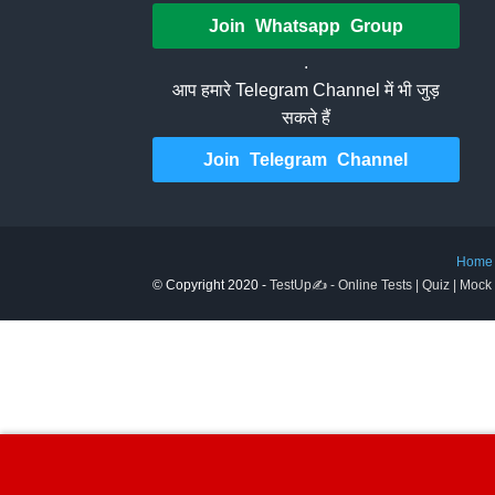
Join Whatsapp Group
.
आप हमारे Telegram Channel में भी जुड़
सकते हैं
Join Telegram Channel
Home
© Copyright 2020 -
TestUp✍️ - Online Tests | Quiz | Mock