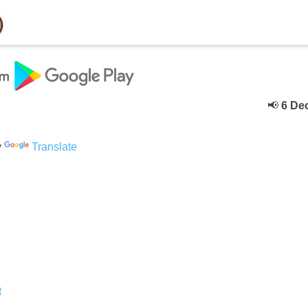
📢
6 Decebe
y
Translate
t