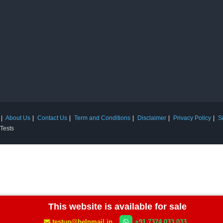
About Us
Contact Us
Term and Conditions
Disclaimer
Privacy Policy
S
 Tests
This website is available for sale
testup@helpmail.in
+91 7374 033 033