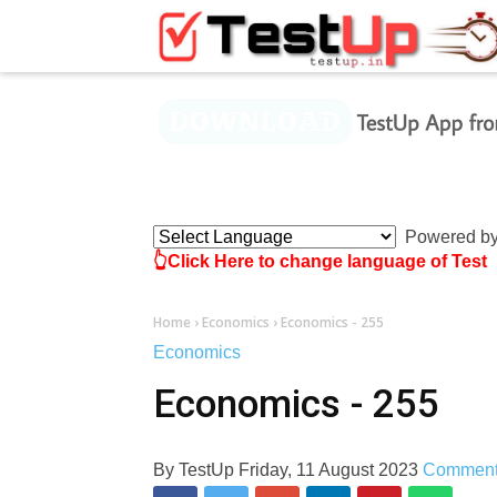
×
Powered b
👆Click Here to change language of Test
Home
›
Economics
›
Economics - 255
Economics
Economics - 255
By
TestUp
Friday, 11 August 2023
Commen