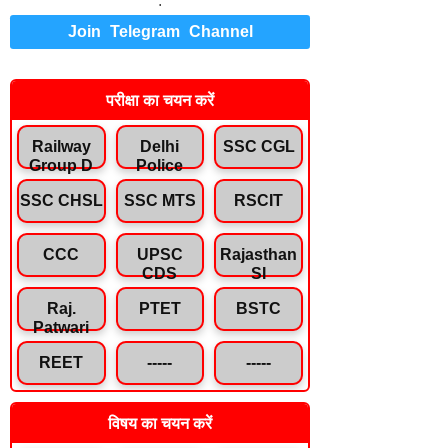
.
Join Telegram Channel
परीक्षा का चयन करें
Railway
Delhi
SSC CGL
Group D
Police
SSC CHSL
SSC MTS
RSCIT
CCC
UPSC
Rajasthan
CDS
SI
Raj.
PTET
BSTC
Patwari
REET
-----
-----
विषय का चयन करें