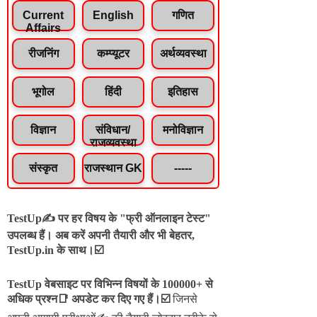
Current
English
गणित
Affairs
रीजनिंग
कम्प्यूटर
अर्थव्यवस्था
भूगोल
हिंदी
इतिहास
विज्ञान
संविधान/
मनोविज्ञान
राजव्यवस्था
संस्कृत
राजस्थान GK
-----
TestUp✍️ पर हर विषय के "फ्री ऑनलाइन टेस्ट"
उपलब्ध हैं। अब करें अपनी तैयारी और भी बेहतर,
TestUp.in के साथ।☑️
TestUp वेबसाइट पर विभिन्न विषयों के 100000+ से
अधिक प्रश्न📑 अपडेट कर दिए गए हैं।
☑️
जिनसे